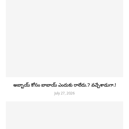
అబ్బాయ్ కోసం బాబాయ్ ఎందుకు రాలేదు.? వచ్చేశాడుగా.!
July 27, 2026