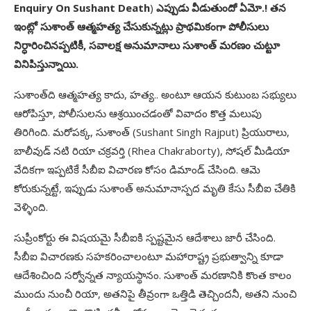
Enquiry On Sushant Death
)
ఎప్పుడు వీడుతుందో ఏమో.! తన
ఇంట్లో సుశాంత్‌ ఆత్మహత్య చేసుకున్నట్లు ప్రాథమికంగా పోలీసులు
నిర్ధారించినప్పటికీ, సవాలక్ష అనుమానాలు సుశాంత్ మరణం చుట్టూ
వినిపిస్తున్నాయి.
సుశాంత్‌ది ఆత్మహత్య కాదు, హత్య.. అంటూ ఆయన కుటుంబ సభ్యులు
ఆరోపిస్తూ, పోలీసులను ఆశ్రయించడంతో వివాదం కొత్త మలుపు
తిరిగింది. మరోపక్క, సుశాంత్‌ (Sushant Singh Rajput) ప్రియురాలు,
బాలీవుడ్‌ నటి రియా చక్రవర్తి (Rhea Chakraborty), సోషల్‌ మీడియా
వేదికగా ఇప్పటికే సీబీఐ విచారణ కోసం డిమాండ్‌ చేసింది. ఆమె
కోరుకున్నట్టే, ఇప్పుడు సుశాంత్‌ అనుమానాస్పద మృతి కేసు సీబీఐ చేతికి
వెళ్ళింది.
సుప్రీంకోర్టు ఈ విషయమై సీబీఐకి స్పష్టమైన ఆదేశాలు జారీ చేసింది.
సీబీఐ విచారణకు సహకరించాలంటూ మహారాష్ట్ర ప్రభుత్వాన్ని కూడా
ఆదేశించింది సర్వోన్నత న్యాయస్థానం. సుశాంత్‌ మరణానికి కొంత కాలం
ముందు నుంచీ రియా, అతనిపై తీవ్రంగా ఒత్తిడి తెచ్చిందనీ, అతని నుంచి