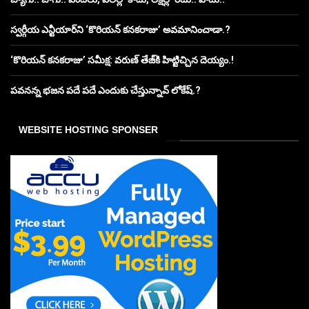
స్వర్గీయ ఎన్టీయార్‌ని ‘కొరియన్ కనకరాజు’ అవమానించాడా.?
‘కొరియన్ కనకరాజు’ సమీక్ష: వరుణ్ తేజ్‌కి హిట్టిచ్చిన దెయ్యం.!
పవనన్న భజన పదే పదే ఎందుకు చేస్తున్నావ్ లోకేష్.?
WEBSITE HOSTING SPONSER