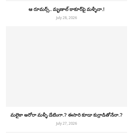
ఆ రూమర్స్.. మృణాల్ ఠాకూర్‌పై మళ్ళీనా.!
July 28, 2026
మలైకా అరోరా మళ్ళీ డేటింగా.? ఈసారి కూడా కుర్రాడితోనేనా.?
July 27, 2026