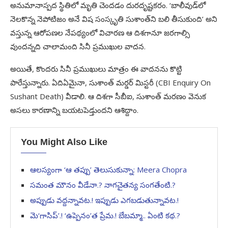
అనుమానాస్పద స్థితిలో మృతి చెందడం దురదృష్టకరం. ‘బాలీవుడ్‌లో
నెలకొన్న నెపోటిజం అనే విష సంస్కృతి సుశాంత్‌ని బలి తీసుకుంది’ అని
వస్తున్న ఆరోపణల నేపథ్యంలో విచారణ ఆ దిశగానూ జరగాల్సి
వుందన్నది చాలామంది సినీ ప్రముఖుల వాదన.
అయితే, కొందరు సినీ ప్రముఖులు మాత్రం ఈ వాదనను కొట్టి
పారేస్తున్నారు. ఏదిఏమైనా, సుశాంత్‌ మర్డర్‌ మిస్టరీ (CBI Enquiry On
Sushant Death) వీడాలి. ఆ దిశగా సీబీఐ, సుశాంత్‌ మరణం వెనుక
అసలు కారణాన్ని బయటపెడ్తుందని ఆశిద్దాం.
You Might Also Like
ఆలస్యంగా ‘ఆ తప్పు’ తెలుసుకున్నా: Meera Chopra
సమంత మౌనం వీడేనా.? నాగచైతన్య సంగతేంటి.?
అప్పుడు వద్దన్నావట.! ఇప్పుడు ఎగబడుతున్నావట.!
మె‘గాసిప్’.! ‘ఉప్పెనం’త ప్రేమ.! బేబమ్మా.. ఏంటి కథ.?