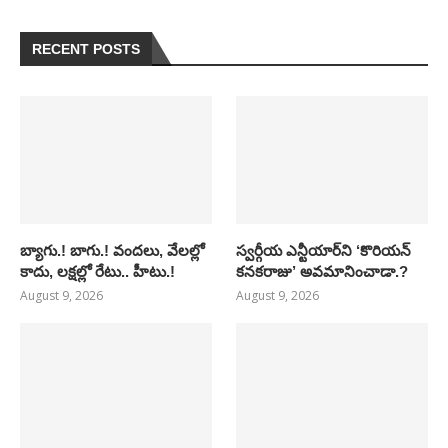
RECENT POSTS
బ్యాగు.! బాగు.! వందలు, వేలల్లో
స్వర్గీయ ఎన్టీయార్‌ని ‘కొరియన్
కాదు, లక్షల్లో రేటు.. హీటు.!
కనకరాజు’ అవమానించాడా.?
August 9, 2026
August 9, 2026