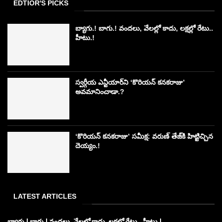
EDTIOR'S PICKS
బ్యాగు.! బాగు.! వందలు, వేలల్లో కాదు, లక్షల్లో రేటు..
హీటు.!
స్వర్గీయ ఎన్టీయార్‌ని ‘కొరియన్ కనకరాజు’
అవమానించాడా.?
‘కొరియన్ కనకరాజు’ సమీక్ష: వరుణ్ తేజ్‌కి హిట్టిచ్చిన
దెయ్యం.!
LATEST ARTICLES
బ్యాగు.! బాగు.! వందలు, వేలల్లో కాదు, లక్షల్లో రేటు.. హీటు.!