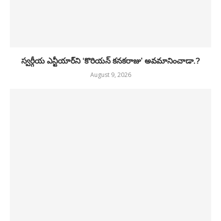
స్వర్గీయ ఎన్టీయార్‌ని ‘కొరియన్ కనకరాజు’ అవమానించాడా.?
August 9, 2026