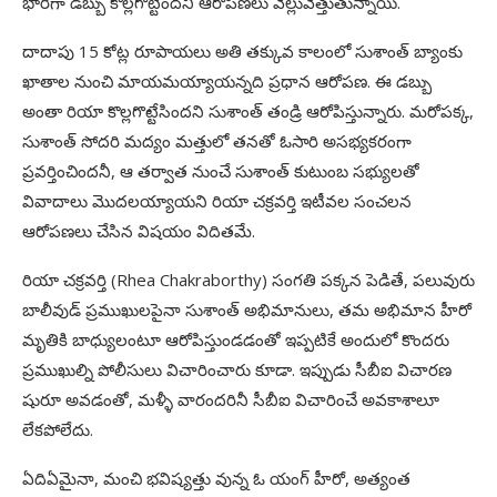
భారీగా డబ్బు కొల్లగొట్టిందనీ ఆరోపణలు వెల్లువెత్తుతున్నాయి.
దాదాపు 15 కోట్ల రూపాయలు అతి తక్కువ కాలంలో సుశాంత్‌ బ్యాంకు
ఖాతాల నుంచి మాయమయ్యాయన్నది ప్రధాన ఆరోపణ. ఈ డబ్బు
అంతా రియా కొల్లగొట్టేసిందని సుశాంత్‌ తండ్రి ఆరోపిస్తున్నారు. మరోపక్క,
సుశాంత్‌ సోదరి మద్యం మత్తులో తనతో ఓసారి అసభ్యకరంగా
ప్రవర్తించిందనీ, ఆ తర్వాత నుంచే సుశాంత్‌ కుటుంబ సభ్యులతో
వివాదాలు మొదలయ్యాయని రియా చక్రవర్తి ఇటీవల సంచలన
ఆరోపణలు చేసిన విషయం విదితమే.
రియా చక్రవర్తి (Rhea Chakraborthy) సంగతి పక్కన పెడితే, పలువురు
బాలీవుడ్‌ ప్రముఖులపైనా సుశాంత్‌ అభిమానులు, తమ అభిమాన హీరో
మృతికి బాధ్యులంటూ ఆరోపిస్తుండడంతో ఇప్పటికే అందులో కొందరు
ప్రముఖుల్ని పోలీసులు విచారించారు కూడా. ఇప్పుడు సీబీఐ విచారణ
షురూ అవడంతో, మళ్ళీ వారందరినీ సీబీఐ విచారించే అవకాశాలూ
లేకపోలేదు.
ఏదిఏమైనా, మంచి భవిష్యత్తు వున్న ఓ యంగ్‌ హీరో, అత్యంత