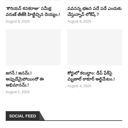
‘కొరియన్ కనకరాజు’ సమీక్ష:
పవనన్న భజన పదే పదే ఎందుకు
వరుణ్ తేజ్‌కి హిట్టిచ్చిన దెయ్యం.!
చేస్తున్నావ్ లోకేష్.?
August 8, 2026
August 6, 2026
జగన్.! జనమ్.!
కోర్టులో కలుద్దాం: డీప్ ఫేక్‌పై
అప్పుడేమైపోయిందో ఈ
మృణాల్ ఠాకూర్ అల్టిమేటం.!
అభిమానమ్.!
August 4, 2026
August 5, 2026
SOCIAL FEED