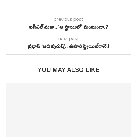
previous post
ఐపీఎల్‌ మజా.. ‘ఆ స్థాయిలో’ వుంటుందా.?
next post
ప్రభాస్‌ ‘ఆది పురుష్‌’.. ఈసారి స్ట్రెయిట్‌గానే.!
YOU MAY ALSO LIKE