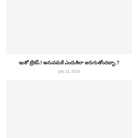
ఇంకో బ్రేకప్.! అనుపమకే ఎందుకిలా జరుగుతోందబ్బా.?
July 22, 2026