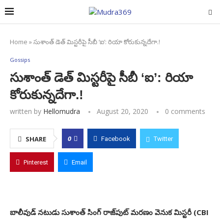
Home
»
సుశాంత్‌ డెత్‌ మిస్టరీపై సీబీ ‘ఐ’: రియా కోరుకున్నదేగా.!
Gossips
సుశాంత్‌ డెత్‌ మిస్టరీపై సీబీ ‘ఐ’: రియా
కోరుకున్నదేగా.!
written by
Hellomudra
August 20, 2020
0 comments
0
SHARE
Facebook
Twitter
Pinterest
Email
బాలీవుడ్‌ నటుడు సుశాంత్‌ సింగ్‌ రాజ్‌పుట్‌ మరణం వెనుక మిస్టరీ (CBI