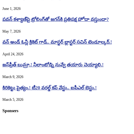
June 1, 2026
పవన్ కళ్యాణ్‌పై ట్రోలింగ్‌తో జగన్‌కి ప్రతిపక్ష హోదా వస్తుందా?
May 7, 2026
వన్ అండ్ ఓన్లీ క్రికెట్ గాడ్.. మాస్టర్ బ్లాస్టర్ సచిన్ టెండూల్కర్.!
April 24, 2026
జస్‌ప్రీత్ బుమ్రా.! నీలాంటోడ్ని నువ్వే తయారు చెయ్యాలి.!
March 9, 2026
కిరికెట్టు పైత్యం.! టీ20 వరల్డ్ కప్ వేస్టు.. ఐపీఎల్ బెస్టు.!
March 5, 2026
Sponsers