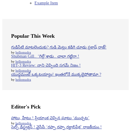
Example Item
Popular This Week
గుడిసేటి మాటలెందుకు? గుడి మెట్లు కడిగి చూడు ప్రకాష్ రాజ్!
by
hellomudra
Shubman Gill.. ‘గిల్లే’శాడు.. చాలా గట్టిగా.!
by
hellomudra
HIT-3 Review: నాని చెప్పింది సగమే నిజం.!
by
hellomudra
యుద్ధమంటే ఒక్కటయ్యాం! ఇంతలోనే ముక్కలైపోతామా.?
by
hellomudra
Editor's Pick
హాటు, హీటు.! ప్రియాంక చెప్పిన ఘాటు ‘ముచ్చట’
by
hellomudra
సెల్ఫ్ డిస్ట్రక్షన్.! వైసీపీ ‘రప్పా రప్పా రక్తాభిషేక’ రాజకీయం.!