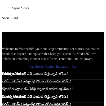
August 2, 2026
Social Feed
Welcome to
Mudra369
, your one-stop destination for stories that matter,
trends that inspire, and updates that keep you ahead. At Mudra369, we
believe in delivering content that informs, entertains, and empowers.
Facebook
Twitter
Instagram
Rss
Edtior's Picks
పవనన్న భజన పదే పదే ఎందుకు చేస్తున్నావ్ లోకేష్.?
జగన్.! జనమ్.! అప్పుడేమైపోయిందో ఈ అభిమానమ్.!
కోర్టులో కలుద్దాం: డీప్ ఫేక్‌పై మృణాల్ ఠాకూర్ అల్టిమేటం.!
Latest Articles
పవనన్న భజన పదే పదే ఎందుకు చేస్తున్నావ్ లోకేష్.?
జగన్.! జనమ్.! అప్పుడేమైపోయిందో ఈ అభిమానమ్.!