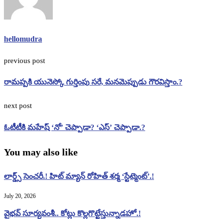
hellomudra
previous post
రామప్పకి యునెస్కో గుర్తింపు సరే, మనమెప్పుడు గౌరవిస్తాం.?
next post
ఓటీటీకి మహేష్ ‘నో’ చెప్పాడా? ‘ఎస్’ చెప్పాడా.?
You may also like
లార్డ్స్ సెంచరీ.! హిట్ మ్యాన్ రోహిత్ శర్మ ‘స్టేట్మెంట్’.!
July 20, 2026
వైభవ్ సూర్యవంశీ.. కోట్లు కొల్లగొట్టేస్తున్నాడహో.!