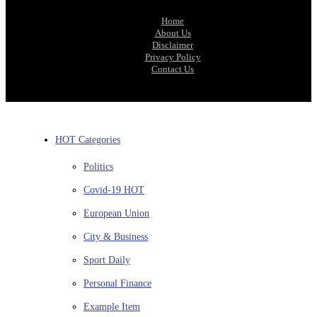
Home
About Us
Disclaimer
Privacy Policy
Contact Us
HOT Categories
Politics
Covid-19
HOT
European Union
City & Business
Sport
Daily
Personal Finance
Example Item