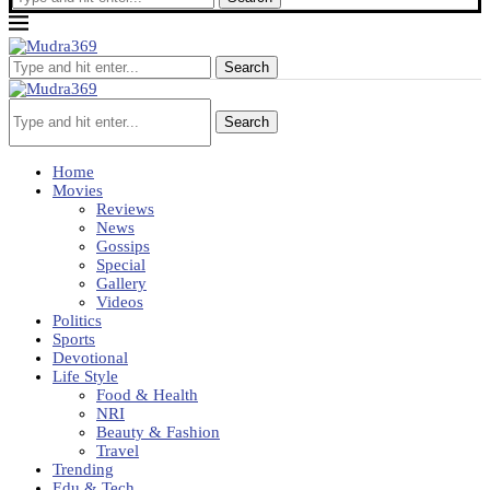
Search
Search
Home
Movies
Reviews
News
Gossips
Special
Gallery
Videos
Politics
Sports
Devotional
Life Style
Food & Health
NRI
Beauty & Fashion
Travel
Trending
Edu & Tech