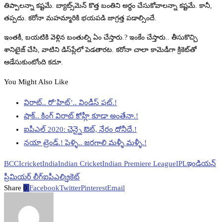
తిప్పాలన్నా కష్టమే. బ్యాట్స్‌మెన్ కొత్త బంతిని అర్ధం చేసుకోవాలన్నా కష్టమే. కానీ,
తప్పదు. కరోనా మహమ్మారికి భయపడి జాగ్రత్త పడాల్సిందే.
ఇంతకీ, బయటికి వెళ్లిన బంతుల్ని ఏం చేస్తారు.? ఇంకేం చేస్తారు.. తీసుకొచ్చి
శానిటైజ్ చేసి, వాటిని డిస్‌ప్లేలో పెడతారట. కరోనా చాలా కామెడీగా క్రికెట్‌తో
ఆడేసుకుంటోంది కదూ.
You Might Also Like
విరాట్‌.. రో’హిట్‌’.. విండీస్‌ ఫట్‌.!
షాక్.. కింగ్ విరాట్ కోహ్లీ కూడా అంతేనా.!
ఐపీఎల్‌ 2020: చెన్నై‌ ఔట్‌, నేరం ధోనీదే.!
నయా ట్రెండ్.! పెళ్ళి.. జరగాలి మళ్ళీ మళ్ళీ.!
BCCI
cricket
India
Indian Cricket
Indian Premiere League
IPL
ఇండియన్
ప్రీమియర్ లీగ్
ఐపీఎల్
క్రికెట్
Share
0
Facebook
Twitter
Pinterest
Email