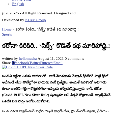
English
@2020-25 - All Right Reserved. Designed and
Developed by
KiTek Group
Home
»
కరోనా కిరికిరి.. ‘సిక్స్’ కొడితే కథ మారిపోద్ది.!
Sports
కరోనా కిరికిరి.. ‘సిక్స్’ కొడితే కథ మారిపోద్ది.!
written by
hellomudra
August 11, 2021
0 comments
Share
0
Facebook
Twitter
Pinterest
Email
బంతిని గట్టిగా ఎవడు బాదగలడో.. వాడే మొనగాడు మోడ్రన్ క్రికెట్‌లో. పొట్టి క్రికెట్..
అదేనండీ టీ20 పోటీల్లో ఈ బాదుడు మరీ ప్రత్యేకం. అందుకే పదకొండో ఆటగాడు
కూడా బంతిని గట్టిగా కొట్టగలిగేలా ఇప్పుడు తర్ఫీదునిస్తున్నారు. కానీ, కరోనా
(Covid 19 IPL New Sixer Rule) పుణ్యమా అని సిక్సర్ కొట్టాలంటే, బ్యాట్స్‌మెన్
ఒకటికి పది సార్లు ఆలోచించుకోవాలి.
బంతి గనుక బ్యాట్స్‌మెన్ కొట్టిన దెబ్బకి గాల్లోకి లేచి, స్టాండ్స్‌లోకి వెళ్లినా, స్టేడియం