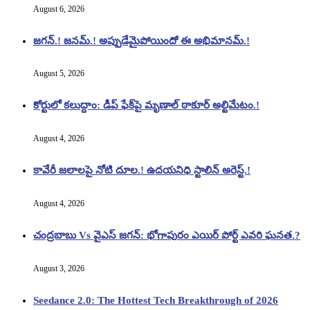
August 6, 2026
జగన్.! జనమ్.! అప్పుడేమైపోయిందో ఈ అభిమానమ్.!
August 5, 2026
కోర్టులో కలుద్దాం: డీప్ ఫేక్‌పై మృణాల్ ఠాకూర్ అల్టిమేటం.!
August 4, 2026
కావేరీ జలాలపై నోటి దూల.! ఉదయనిధి స్టాలిన్ అరెస్ట్.!
August 4, 2026
చంద్రబాబు Vs వైఎస్ జగన్: భోగాపురం ఎయిర్ పోర్ట్ ఎవరి ఘనత.?
August 3, 2026
Seedance 2.0: The Hottest Tech Breakthrough of 2026