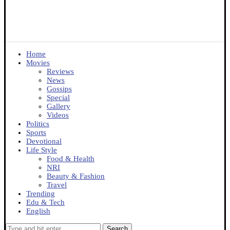
Home
Movies
Reviews
News
Gossips
Special
Gallery
Videos
Politics
Sports
Devotional
Life Style
Food & Health
NRI
Beauty & Fashion
Travel
Trending
Edu & Tech
English
Search