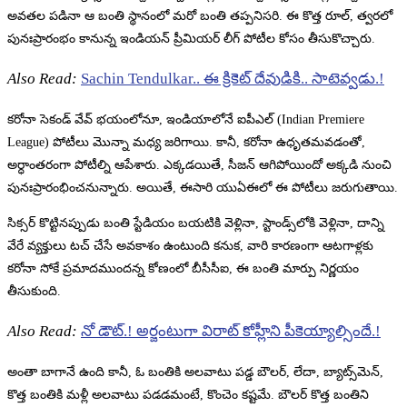
అవతల పడినా ఆ బంతి స్థానంలో మరో బంతి తప్పనిసరి. ఈ కొత్త రూల్, త్వరలో
పునఃప్రారంభం కానున్న ఇండియన్ ప్రీమియర్ లీగ్ పోటీల కోసం తీసుకొచ్చారు.
Also Read:
Sachin Tendulkar.. ఈ క్రికెట్ దేవుడికి.. సాటెవ్వడు.!
కరోనా సెకండ్ వేవ్ భయంలోనూ, ఇండియాలోనే ఐపీఎల్ (Indian Premiere
League) పోటీలు మొన్నా మధ్య జరిగాయి. కానీ, కరోనా ఉధృతమవడంతో,
అర్ధాంతరంగా పోటీల్ని ఆపేశారు. ఎక్కడయితే, సీజన్ ఆగిపోయిందో అక్కడి నుంచి
పునఃప్రారంభించనున్నారు. అయితే, ఈసారి యుఏఈలో ఈ పోటీలు జరుగుతాయి.
సిక్సర్ కొట్టినప్పుడు బంతి స్టేడియం బయటికి వెళ్లినా, స్టాండ్స్‌లోకి వెళ్లినా, దాన్ని
వేరే వ్యక్తులు టచ్ చేసే అవకాశం ఉంటుంది కనుక, వారి కారణంగా ఆటగాళ్లకు
కరోనా సోకే ప్రమాదముందన్న కోణంలో బీసీసీఐ, ఈ బంతి మార్పు నిర్ణయం
తీసుకుంది.
Also Read:
నో డౌట్.! అర్జంటుగా విరాట్ కోహ్లీని పీకెయ్యాల్సిందే.!
అంతా బాగానే ఉంది కానీ, ఓ బంతికి అలవాటు పడ్డ బౌలర్, లేదా, బ్యాట్స్‌మెన్,
కొత్త బంతికి మళ్లీ అలవాటు పడడమంటే, కొంచెం కష్టమే. బౌలర్ కొత్త బంతిని