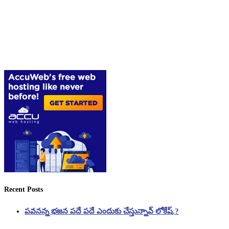
Recent Posts
పవనన్న భజన పదే పదే ఎందుకు చేస్తున్నావ్ లోకేష్.?