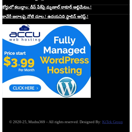
కోర్టులో కలుద్దాం: డీప్ ఫేక్‌పై మృణాల్ ఠాకూర్ అల్టిమేటం.!
కావేరీ జలాలపై నోటి దూల.! ఉదయనిధి స్టాలిన్ అరెస్ట్.!
Website Hosting Sponser
© 2020-25, Mudra369 – All rights reserved. Designed By:
KiTek Group