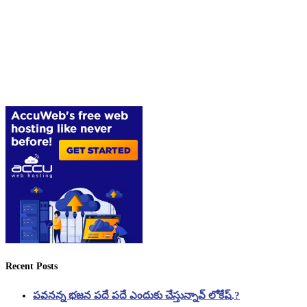
Recent Posts
పవనన్న భజన పదే పదే ఎందుకు చేస్తున్నావ్ లోకేష్.?