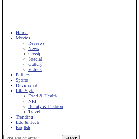
Home
Movies
Reviews
News
Gossips
Special
Gallery
Videos
Politics
Sports
Devotional
Life Style
Food & Health
NRI
Beauty & Fashion
Travel
Trending
Edu & Tech
English
Search