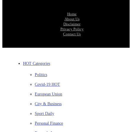
Home
About Us
Disclaimer
Privacy Policy
Contact Us
HOT Categories
Politics
Covid-19
HOT
European Union
City & Business
Sport
Daily
Personal Finance