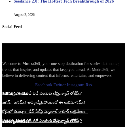
Seedance 2.0: The Hottest Tech Breakthrough of 2026
August 2, 2026
Social Feed
Welcome to
Mudra369
, your one-stop destination for stories that matter,
trends that inspire, and updates that keep you ahead. At Mudra369, we
believe in delivering content that informs, entertains, and empowers.
Facebook
Twitter
Instagram
Rss
Edtior's Picks
పవనన్న భజన పదే పదే ఎందుకు చేస్తున్నావ్ లోకేష్.?
జగన్.! జనమ్.! అప్పుడేమైపోయిందో ఈ అభిమానమ్.!
కోర్టులో కలుద్దాం: డీప్ ఫేక్‌పై మృణాల్ ఠాకూర్ అల్టిమేటం.!
Latest Articles
పవనన్న భజన పదే పదే ఎందుకు చేస్తున్నావ్ లోకేష్.?