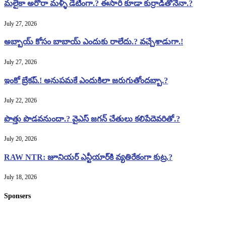
మలైకా అరోరా మళ్ళీ డేటింగా.? ఈసారి కూడా కుర్రాడితోనేనా.?
July 27, 2026
అబ్బాయ్ కోసం బాబాయ్ ఎందుకు రాలేదు.? వచ్చేశాడుగా.!
July 27, 2026
ఇంకో బ్రేకప్.! అనుపమకే ఎందుకిలా జరుగుతోందబ్బా.?
July 22, 2026
పొత్తు పొడవనుందా.? వైఎస్ జగన్ చేతులు కలిపేదెవరితో.?
July 20, 2026
RAW NTR: జూనియర్ ఎన్టీయార్‌కి వ్యతిరేకంగా కుట్ర.?
July 18, 2026
Sponsers