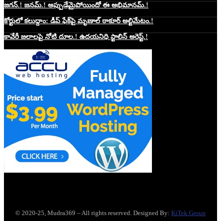
జగన్.! జనమ్.! అప్పుడేమైపోయిందో ఈ అభిమానమ్.!
కోర్టులో కలుద్దాం: డీప్ ఫేక్‌పై మృణాల్ ఠాకూర్ అల్టిమేటం.!
కావేరీ జలాలపై నోటి దూల.! ఉదయనిధి స్టాలిన్ అరెస్ట్.!
Website Hosting Sponser
© 2020-25, Mudra369 – All rights reserved. Designed By:
KiTek Group