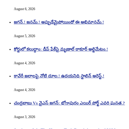
August 6, 2026
జగన్.! జనమ్.! అప్పుడేమైపోయిందో ఈ అభిమానమ్.!
August 5, 2026
కోర్టులో కలుద్దాం: డీప్ ఫేక్‌పై మృణాల్ ఠాకూర్ అల్టిమేటం.!
August 4, 2026
కావేరీ జలాలపై నోటి దూల.! ఉదయనిధి స్టాలిన్ అరెస్ట్.!
August 4, 2026
చంద్రబాబు Vs వైఎస్ జగన్: భోగాపురం ఎయిర్ పోర్ట్ ఎవరి ఘనత.?
August 3, 2026