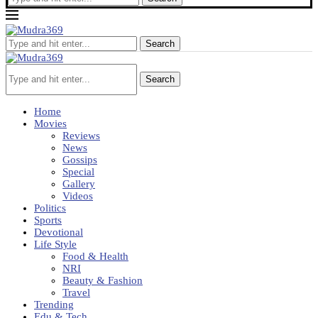
Search
Search
Home
Movies
Reviews
News
Gossips
Special
Gallery
Videos
Politics
Sports
Devotional
Life Style
Food & Health
NRI
Beauty & Fashion
Travel
Trending
Edu & Tech