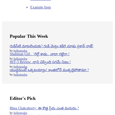
Example Item
Popular This Week
గుడిసేటి మాటలెందుకు? గుడి మెట్లు కడిగి చూడు ప్రకాష్ రాజ్!
by
hellomudra
Shubman Gill.. ‘గిల్లే’శాడు.. చాలా గట్టిగా.!
by
hellomudra
HIT-3 Review: నాని చెప్పింది సగమే నిజం.!
by
hellomudra
యుద్ధమంటే ఒక్కటయ్యాం! ఇంతలోనే ముక్కలైపోతామా.?
by
hellomudra
Editor's Pick
Rhea Chakraborty: ఈ కొత్త ప్రేమ ఎంత మధురం.?
by
hellomudra