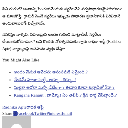
సినీ రంగంలో అందాన్ని పెంచుకునేందుకు సర్జరీలనేవి సర్వసాధారణమైపోయాయి.
ఆ మాటకొస్తే, గ్లామర్ పెంచే సర్జరీలు ఇప్పుడు సాధారణ ప్రజానీకానికీ విరివిగానే
అందుబాటులోకి వచ్చేశాయ్.
ఎవరిష్టం వాళ్ళది. సహజమైన అందం గురించి మాట్లాడితే, సర్జరీలు
చేయించుకోకూడదా.? అని కొందరు నోరెళ్ళెబెడుతున్నారు రాధికా ఆప్టే (Radhika
Apte) వ్యాఖ్యలపై అసహనం వ్యక్తం చేస్తూ.
You Might Also Like
అందం వెనుక ఆవేదన: అనుపమకి ఏమైంది.?
మేడమ్ పూజా హెగ్దే.. లక్కూ.. కిక్కూ..!
మలైకా అరోరా మళ్ళీ డేటింగా.? ఈసారి కూడా కుర్రాడితోనేనా.?
Kangana Ranaut.. వామ్మో.! ఏం తెలివి.? క్లీన్ బౌల్డ్ చేసేస్తోందే.?
Radhika Apte
రాధిక ఆప్టే
Share
0
Facebook
Twitter
Pinterest
Email