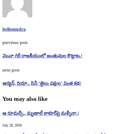
hellomudra
previous post
చెంచా గిరీ రాజకీయంలో జంతువుల కొట్లాట.!
next post
ఆర్యన్, రియా.. సినీ ‘జైలు పక్షుల’ వింత కథ!
You may also like
ఆ రూమర్స్.. మృణాల్ ఠాకూర్‌పై మళ్ళీనా.!
July 28, 2026