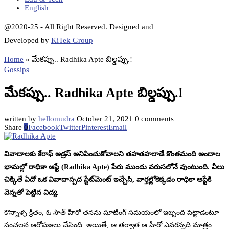
English
@2020-25 - All Right Reserved. Designed and
Developed by
KiTek Group
Home
»
మేకప్పు.. Radhika Apte బిల్డప్పు.!
Gossips
మేకప్పు.. Radhika Apte బిల్డప్పు.!
written by
hellomudra
October 21, 2021
0 comments
Share
0
Facebook
Twitter
Pinterest
Email
వివాదాలకు కేరాఫ్ అడ్రస్ అనిపించుకోవాలని తహతహలాడే కొంతమంది అందాల
భామల్లో రాధికా ఆప్టే (Radhika Apte) పేరు ముందు వరుసలోనే వుంటుంది. వీలు
చిక్కితే ఏదో ఒక వివాదాస్పద స్టేట్‌మెంట్ ఇచ్చేసి, వార్తల్లోకెక్కడం రాధికా ఆప్టేకి
వెన్నతో పెట్టిన విద్య.
కొన్నాళ్ళ క్రితం, ఓ సౌత్ హీరో తనను షూటింగ్ సమయంలో ఇబ్బంది పెట్టాడంటూ
సంచలన ఆరోపణలు చేసింది. అయితే, ఆ తర్వాత ఆ హీరో ఎవరన్నది మాత్రం