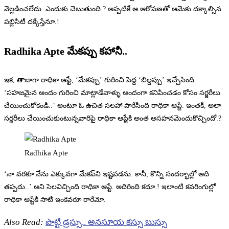
వెల్లడించలేదు. ఎందుకు చెబుతుంది.? అప్పటికే ఆ ఆరోపణతో ఆమెకు దక్కాల్సిన
పబ్లిసిటీ దక్కేస్తేనూ.!
Radhika Apte మేకప్పు కహానీ..
ఇక, తాజాగా రాధికా ఆప్టే, ‘మేకప్పు’ గురించి పెద్ద ‘బిల్డప్పు’ ఇచ్చేసింది.
‘సహజమైన అందం గురించి మాట్లాడేవాళ్ళు అందంగా కనిపించడం కోసం సర్జరీలు
చేయించుకోకండి..’ అంటూ ఓ ఉచిత సలహా పారేసింది రాధికా ఆప్టే. ఇంతకీ, అలా
సర్జరీలు చేయించుకుంటున్నవారిపై రాధికా ఆప్టేకి అంత అసహనమెందుకొచ్చిందో.?
Radhika Apte
‘నా వరకూ నేను ఎక్కువగా మేకప్‌ని ఇష్టపడను. కానీ, కొన్ని సందర్భాల్లో అది
తప్పదు..’ అని సెలవిచ్చింది రాధికా ఆప్టే. అదిరింది కదూ.! ఇలాంటి కవరింగుల్లో
రాధికా ఆప్టేకి సాటి ఇంకెవరూ రారేమో.
Also Read:
పొట్టి డ్రస్సు.. అనసూయ కస్సు బుస్సు