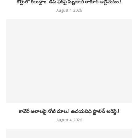
కోర్టులో కలుద్దాం: డీప్ ఫేక్‌పై మృణాల్ ఠాకూర్ అల్టిమేటం.!
August 4, 2026
కావేరీ జలాలపై నోటి దూల.! ఉదయనిధి స్టాలిన్ అరెస్ట్.!
August 4, 2026