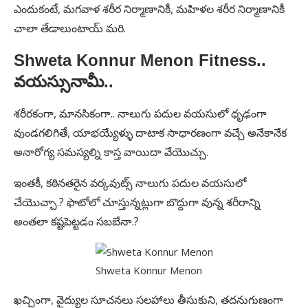
ఎందుకంటే, మగవాళ శరీర నిర్మాణానికీ, మహిళల శరీర నిర్మాణానికీ
చాలా తేడాలుంటాయ్ మరి.
Shweta Konnur Menon Fitness..
వయస్సునామీ..
శరీరకంగా, మానసికంగా.. నాలుగు పదుల వయసులో ధృఢంగా
వుండగలిగితే, యాభయ్యేళ్ళు దాటాక సాధారణంగా వచ్చే అనేకానేక
అనారోగ్య సమస్యల్ని కాస్త వాయిదా వేయొచ్చు.
ఇంతకీ, కఠినతరైన వర్కవుట్స్ నాలుగు పదుల వయసులో
చేయొచ్చా.? ఫొటోలో చూస్తున్నట్లుగా బొద్దుగా వున్న శరీరాన్ని
అంతలా కష్టపెట్టడం సబబేనా.?
Shweta Konnur Menon
ఖచ్చింగా, వైద్యుల సూచనలు సలహాలు తీసుకుని, తదనుగుణంగా