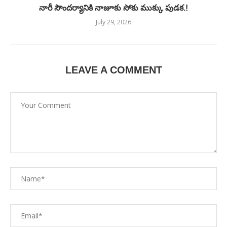
నారీ సౌందర్యానికి నాజూకు సోకు ముక్కు పుడక.!
July 29, 2026
LEAVE A COMMENT