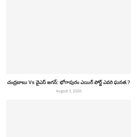
చంద్రబాబు Vs వైఎస్ జగన్: భోగాపురం ఎయిర్ పోర్ట్ ఎవరి ఘనత.?
August 3, 2026