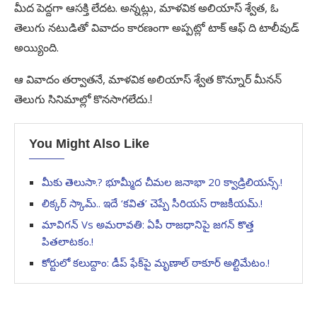
మీద పెద్దగా ఆసక్తి లేదట. అన్నట్లు, మాళవిక అలియాస్ శ్వేత, ఓ
తెలుగు నటుడితో వివాదం కారణంగా అప్పట్లో టాక్ ఆఫ్ ది టాలీవుడ్
అయ్యింది.
ఆ వివాదం తర్వాతనే, మాళవిక అలియాస్ శ్వేత కొన్నూర్ మీనన్
తెలుగు సినిమాల్లో కొనసాగలేదు.!
You Might Also Like
మీకు తెలుసా.? భూమ్మీద చీమల జనాభా 2‌0 క్వాడ్రిలియన్స్.!
లిక్కర్ స్కామ్.. ఇదే ‘కవిత’ చెప్పే సీరియస్ రాజకీయమ్.!
మావిగన్ Vs అమరావతి: ఏపీ రాజధానిపై జగన్ కొత్త
పితలాటకం.!
కోర్టులో కలుద్దాం: డీప్ ఫేక్‌పై మృణాల్ ఠాకూర్ అల్టిమేటం.!