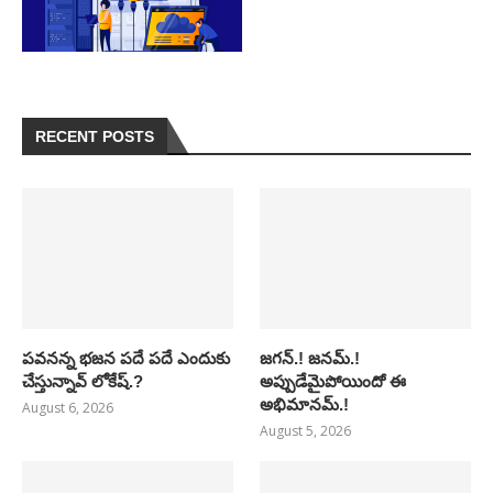
RECENT POSTS
పవనన్న భజన పదే పదే ఎందుకు
జగన్.! జనమ్.!
చేస్తున్నావ్ లోకేష్.?
అప్పుడేమైపోయిందో ఈ
అభిమానమ్.!
August 6, 2026
August 5, 2026