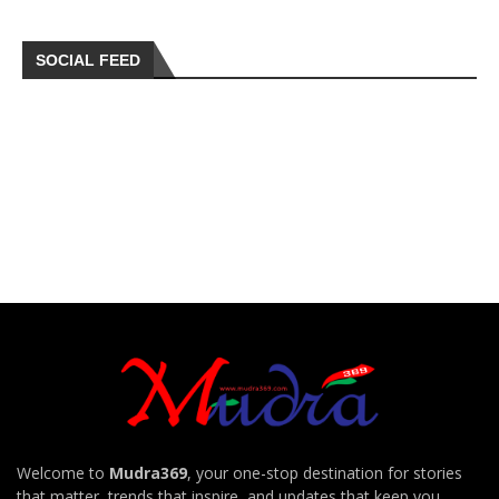
SOCIAL FEED
Welcome to
Mudra369
, your one-stop destination for stories
that matter, trends that inspire, and updates that keep you