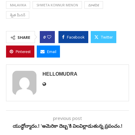
MALAVIKA
SHWETA KONNUR MENON
మాళవిక
శ్వేత మీనన్
0
SHARE
Facebook
Twitter
Pinterest
Email
HELLOMUDRA
previous post
యుద్ధోన్మాదం.! ‘అమెరికా దెబ్బ’కి విలవిల్లాడుతున్న ప్రపంచం.!