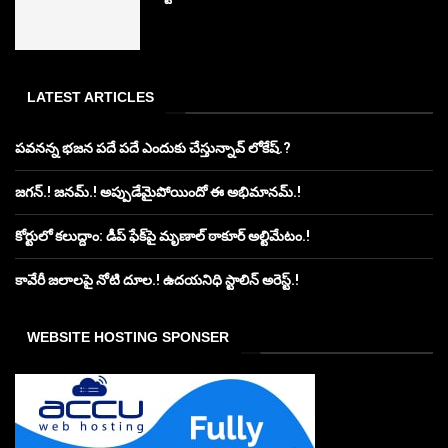
LATEST ARTICLES
పవనన్న భజన పదే పదే ఎందుకు చేస్తున్నావ్ లోకేష్.?
జగన్.! జనమ్.! అప్పుడేమైపోయిందో ఈ అభిమానమ్.!
కోర్టులో కలుద్దాం: డీప్ ఫేక్‌పై మృణాల్ ఠాకూర్ అల్టిమేటం.!
కావేరీ జలాలపై నోటి దూల.! ఉదయనిధి స్టాలిన్ అరెస్ట్.!
WEBSITE HOSTING SPONSER