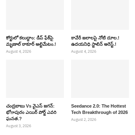
కోర్టులో కలుద్దాం: డీప్ ఫేక్‌పై
కావేరీ జలాలపై నోటి దూల.!
మృణాల్ ఠాకూర్ అల్టిమేటం.!
ఉదయనిధి స్టాలిన్ అరెస్ట్.!
August 4, 2026
August 4, 2026
చంద్రబాబు Vs వైఎస్ జగన్:
Seedance 2.0: The Hottest
భోగాపురం ఎయిర్ పోర్ట్ ఎవరి
Tech Breakthrough of 2026
ఘనత.?
August 2, 2026
August 3, 2026