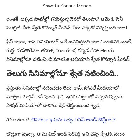
Shweta Konnur Menon
ఇంతకీ, ఇక్కడ ఫొటోల్లో కనిపిస్తున్నదెవరో తెలుసా.? ఆమె ఓ సినీ
సెలబ్రిటీ. పేరు శ్వేత కొన్నూర్ మీనన్. పేరు ఎక్కడో విన్నట్లుంది కదా.!
ఫేస్ కూడా, కాస్త ఫెమిలియర్ అనే అనిపిస్తోంది కదా.? మాళవిక అంటే,
గుర్తు పడతారేమో. తమిళ, మలయాళ, కన్నడ సహా తెలుగు
సినిమాల్లోనూ నటించింది మాళవిక అలియాస్ శ్వేత కొన్నూర్ మీనన్.
తెలుగు సినిమాల్లోనూ శ్వేత నటించింది..
ప్రస్తుతం సినిమాల్లో నటించడం లేదు. కానీ, సోషల్ మీడియాలో
మాత్రం యాక్టివ్‌గానే వుంది. భర్త, ఇద్దరు పిల్లలతో ఎప్పటికప్పుడు,
సోషల్ మీడియాలో ఫొటోలు షేర్ చేస్తుంటుంది శ్వేత.
Also Read:
లెహెంగా ఖరీదు లచ్చ.! చీప్ అండ్ బెస్టేగా.!?
బొద్దుగా వున్నా, తాను ఫిట్ అండ్ పెర్‌ఫెక్ట్ అని చెప్పే శ్వేతకి, నటన