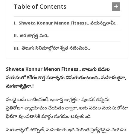
Table of Contents
Shweta Konnur Menon Fitness.. వయస్సునామీ..
జర జాగ్రత్త మరి..
తెలుగు సినిమాల్లోనూ శ్వేత నటించింది..
Shweta Konnur Menon Fitness.. నాలుగు పదుల
వయసులో శరీరం కొత్త సవాళ్ళను విసురుతుంటుంది.. మహిళలకైనా,
మగవాళ్ళకైనా.!
నలభై ఐదు దాటిందంటే, ఇంకాస్త జాగ్రత్తగా వుండక తప్పదు.
ప్రతిరోజూ వ్యాయామం చేయడం ద్వారా, ఐదు పదుల వయసులోనూ
ఫిట్‌గా వుండటానికి మార్గం సుగమం అవుతుంది.
మగవాళ్ళతో పోల్చితే, మహిళలకు ఇది మరింత ప్రత్యేకమైన వయసు.