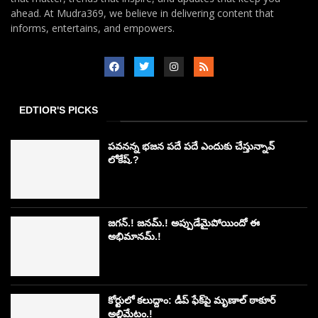
ahead. At Mudra369, we believe in delivering content that
informs, entertains, and empowers.
EDTIOR'S PICKS
పవనన్న భజన పదే పదే ఎందుకు చేస్తున్నావ్
లోకేష్.?
జగన్.! జనమ్.! అప్పుడేమైపోయిందో ఈ
అభిమానమ్.!
కోర్టులో కలుద్దాం: డీప్ ఫేక్‌పై మృణాల్ ఠాకూర్
అల్టిమేటం.!