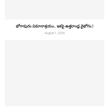
భోగాపురం విమానాశ్రయం.. ఇకపై ఉత్తరాంధ్ర వైభోగం.!
August 1, 2026