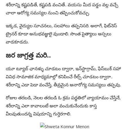
శరీరాన్ని కష్టపడితే, కష్టపడి వంచితే.. వయసు మీద పడ్డం వల్ల వచ్చే
చాలా ఆరోగ్య సమస్యల నుంచి తప్పించుకోవచ్చు.
ఇక్కడ, వైద్యుల సూచనలు, సలహాలు తప్పనిసరి. అలాగే, ఫిట్‌నెస్
ట్రైనర్ కూడా అనుభవజ్ఞులై వుండాలి. సొంత పైత్యాలు అస్సలు
వాడకూడదు.
జర జాగ్రత్త మరి..
యూ ట్యూబ్ ఛానళ్ళు చూడటం ద్వారా, ఇన్‌స్టాగ్రామ్, ఫేస్‌బుక్ సహా
వివిధ సామాజిక మాధ్యమాల్లో కనిపించే రీల్స్ చూడటం ద్వారా..
శరీరాన్ని ఎడా పెడా వంచేస్తే, తీవ్రమైన అనారోగ్య సమస్యలు తప్పవు.
రోజుల తరబడి, నెలల తరబడి ఓ క్రమ పద్ధతిలో వ్యాయామం చేస్తేనే,
శరీరాన్ని ఎలా కావాలంటే అలా వంచుకునేందుకు కాస్త
వీలవుతుందన్న విషయాన్ని గుర్తెరగాలి.