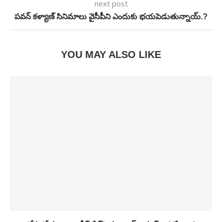
next post
పవన్ కళ్యాణ్ సినిమాలు వైసీపీని ఎందుకు భయపెడుతున్నాయ్.?
YOU MAY ALSO LIKE