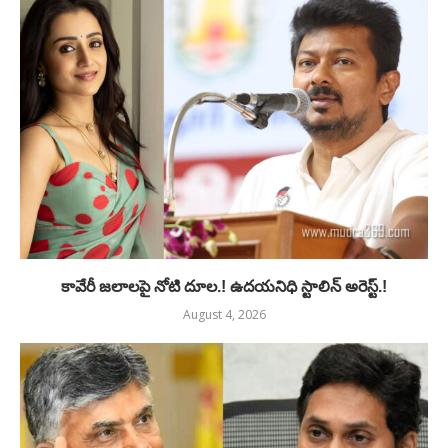
కావేరీ జలాలపై నోటి దూల.! ఉదయనిధి స్టాలిన్ అరెస్ట్.!
August 4, 2026