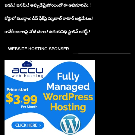
జగన్.! జనమ్.! అప్పుడేమైపోయిందో ఈ అభిమానమ్.!
కోర్టులో కలుద్దాం: డీప్ ఫేక్‌పై మృణాల్ ఠాకూర్ అల్టిమేటం.!
కావేరీ జలాలపై నోటి దూల.! ఉదయనిధి స్టాలిన్ అరెస్ట్.!
WEBSITE HOSTING SPONSER