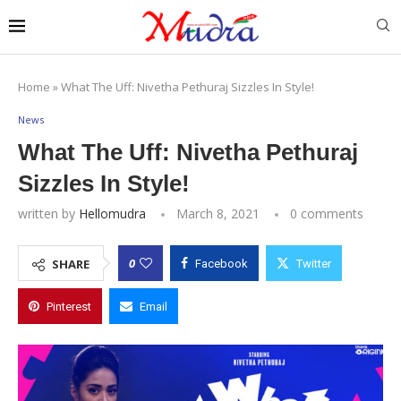
Home
»
What The Uff: Nivetha Pethuraj Sizzles In Style!
News
What The Uff: Nivetha Pethuraj
Sizzles In Style!
written by
Hellomudra
March 8, 2021
0 comments
0
SHARE
Facebook
Twitter
Pinterest
Email