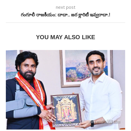
next post
గంగూలీ రాజకీయం: దాదా.. జర క్లారిటీ ఇవ్వరాదా.!
YOU MAY ALSO LIKE