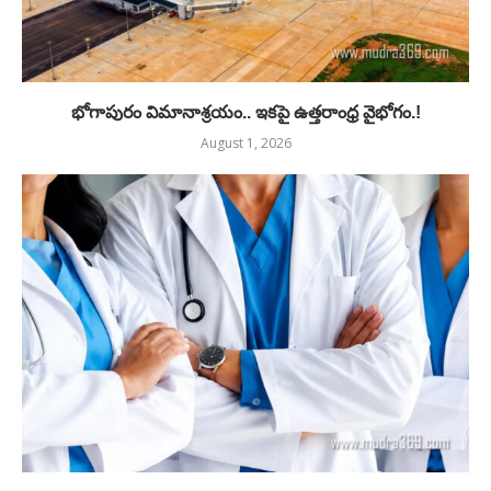
భోగాపురం విమానాశ్రయం.. ఇకపై ఉత్తరాంధ్ర వైభోగం.!
August 1, 2026