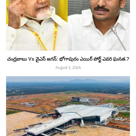
చంద్రబాబు Vs వైఎస్ జగన్: భోగాపురం ఎయిర్ పోర్ట్ ఎవరి ఘనత.?
August 3, 2026