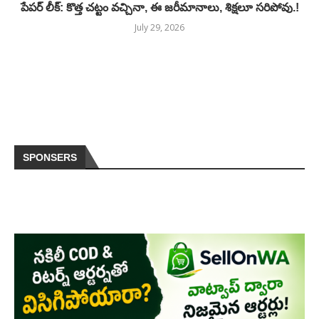
పేపర్ లీక్: కొత్త చట్టం వచ్చినా, ఈ జరీమానాలు, శిక్షలూ సరిపోవు.!
July 29, 2026
SPONSERS