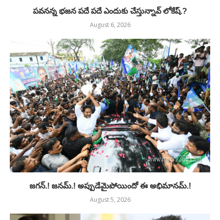
పవనన్న భజన పదే పదే ఎందుకు చేస్తున్నావ్ లోకేష్.?
August 6, 2026
జగన్.! జనమ్.! అప్పుడేమైపోయిందో ఈ అభిమానమ్.!
August 5, 2026