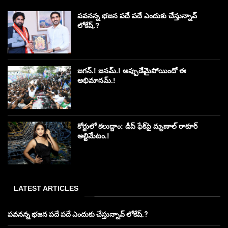
పవనన్న భజన పదే పదే ఎందుకు చేస్తున్నావ్
లోకేష్.?
జగన్.! జనమ్.! అప్పుడేమైపోయిందో ఈ
అభిమానమ్.!
కోర్టులో కలుద్దాం: డీప్ ఫేక్‌పై మృణాల్ ఠాకూర్
అల్టిమేటం.!
LATEST ARTICLES
పవనన్న భజన పదే పదే ఎందుకు చేస్తున్నావ్ లోకేష్.?