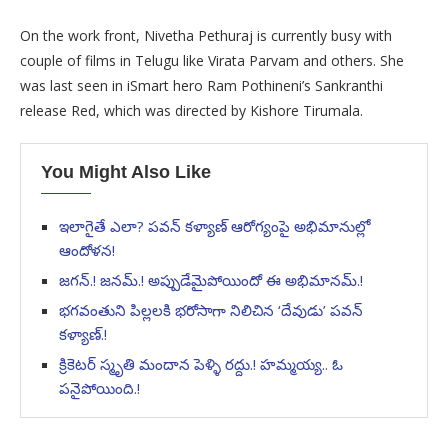
On the work front, Nivetha Pethuraj is currently busy with
couple of films in Telugu like Virata Parvam and others. She
was last seen in iSmart hero Ram Pothineni’s Sankranthi
release Red, which was directed by Kishore Tirumala.
You Might Also Like
ఇలాగైతే ఎలా? పవన్ కళ్యాణ్ ఆరోగ్యంపై అభిమానుల్లో
ఆందోళన!
జగన్.! జనమ్.! అప్పుడేమైపోయిందో ఈ అభిమానమ్.!
భగవంతుని పిల్లలకి భరోసాగా నిలిచిన ‘దేవుడు’ పవన్
కళ్యాణ్.!
క్రికెటర్ స్మృతి మందాన పెళ్ళి రద్దు.! హమ్మయ్య.. ఓ
పనైపోయింది.!