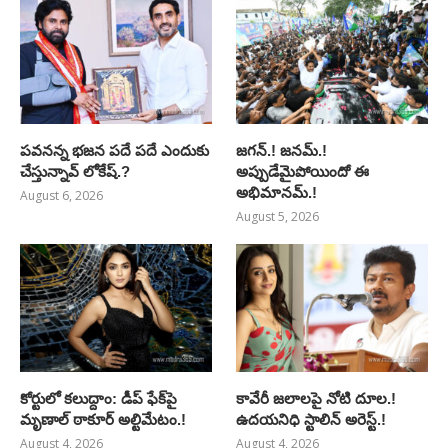
పవనన్న భజన పదే పదే ఎందుకు
జగన్.! జనమ్.!
చేస్తున్నావ్ లోకేష్.?
అప్పుడేమైపోయిందో ఈ
అభిమానమ్.!
August 6, 2026
August 5, 2026
కోర్టులో కలుద్దాం: డీప్ ఫేక్‌పై
కావేరీ జలాలపై నోటి దూల.!
మృణాల్ ఠాకూర్ అల్టిమేటం.!
ఉదయనిధి స్టాలిన్ అరెస్ట్.!
August 4, 2026
August 4, 2026