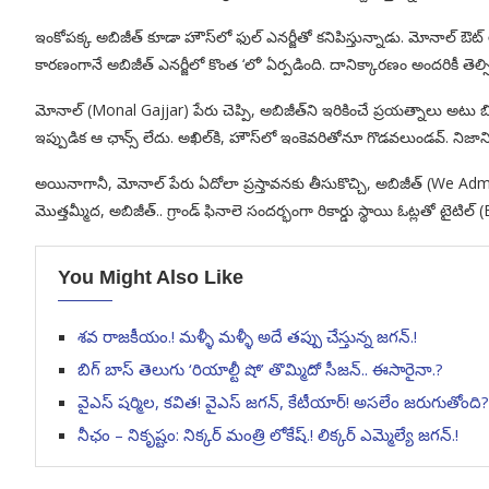
ఇంకోపక్క అబిజీత్‌ కూడా హౌస్‌లో ఫుల్‌ ఎనర్జీతో కనిపిస్తున్నాడు. మోనాల్‌ ఔట
కారణంగానే అబిజీత్‌ ఎనర్జీలో కొంత ‘లో’ ఏర్పడింది. దానిక్కారణం అందరికీ తెల్స
మోనాల్‌ (Monal Gajjar) పేరు చెప్పి, అబిజీత్‌ని ఇరికించే ప్రయత్నాలు అటు బి
ఇప్పుడిక ఆ ఛాన్స్‌ లేదు. అఖిల్‌కి, హౌస్‌లో ఇంకెవరితోనూ గొడవలుండవ్‌. నిజాని
అయినాగానీ, మోనాల్‌ పేరు ఏదోలా ప్రస్తావనకు తీసుకొచ్చి, అబిజీత్‌ (We Ad
మొత్తమ్మీద, అబిజీత్‌.. గ్రాండ్‌ ఫినాలె సందర్భంగా రికార్డు స్థాయి ఓట్లతో ట
You Might Also Like
శవ రాజకీయం.! మళ్ళీ మళ్ళీ అదే తప్పు చేస్తున్న జగన్.!
బిగ్ బాస్ తెలుగు ‘రియాల్టీ షో’ తొమ్మిదో సీజన్.. ఈసారైనా.?
వైఎస్ షర్మిల, కవిత! వైఎస్ జగన్, కేటీయార్! అసలేం జరుగుతోంది?
నీఛం – నికృష్టం: నిక్కర్ మంత్రి లోకేష్.! లిక్కర్ ఎమ్మెల్యే జగన్.!