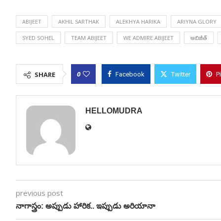
ABIJEET
AKHIL SARTHAK
ALEKHYA HARIKA
ARIYNA GLORY
SYED SOHEL
TEAM ABIJEET
WE ADMIRE ABIJEET
అబిజీత్
0
SHARE
Facebook
Twitter
P
HELLOMUDRA
previous post
నాగాస్త్రం: అప్పుడు హారిక.. ఇప్పుడు అరియానా