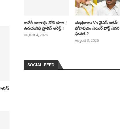
కావేరీ జలాలపై నోటి దూల.!
చంద్రబాబు Vs వైఎస్ జగన్:
ఉదయనిధి స్టాలిన్ అరెస్ట్.!
భోగాపురం ఎయిర్ పోర్ట్ ఎవరి
ఘనత.?
August 4, 2026
August 3, 2026
SOCIAL FEED
ాలిన్