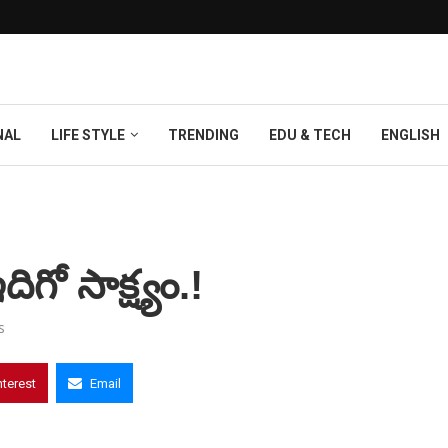
NAL
LIFE STYLE
TRENDING
EDU & TECH
ENGLISH
ఇదిగో సాక్ష్యం.!
s
nterest
Email