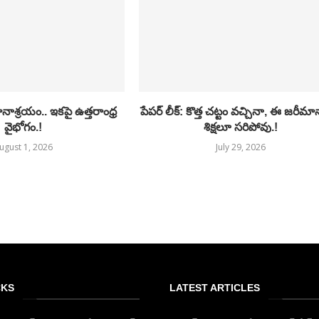
ాశ్రయం.. ఇకపై ఉత్తరాంధ్ర
పేపర్ లీక్: కొత్త చట్టం వచ్చినా, ఈ జరీమ
వైభోగం.!
శిక్షలూ సరిపోవు.!
ugust 1, 2026
July 29, 2026
CKS
LATEST ARTICLES