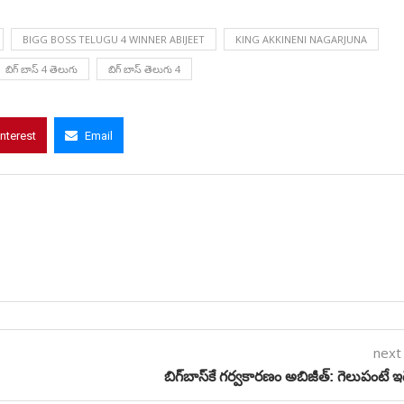
BIGG BOSS TELUGU 4 WINNER ABIJEET
KING AKKINENI NAGARJUNA
బిగ్ బాస్ 4 తెలుగు
బిగ్ బాస్ తెలుగు 4
interest
Email
next
బిగ్‌బాస్‌కే గర్వకారణం అబిజీత్‌: గెలుపంటే ఇ