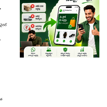
ా
వైరల్‌
ో
గత