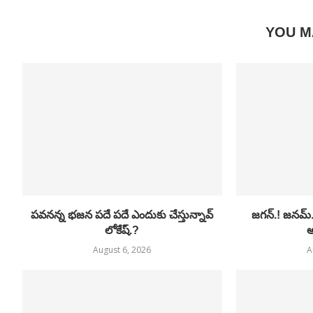
YOU M
పవనన్న భజన పదే పదే ఎందుకు చేస్తున్నావ్
జగన్.! జనమ్
లోకేష్.?
అ
August 6, 2026
A