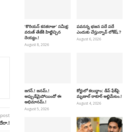
‘కొరియన్ కనకరాజు’ సమీక్ష:
పవనన్న భజన పదే పదే
వరుణ్ తేజ్‌కి హిట్టిచ్చిన
ఎందుకు చేస్తున్నావ్ లోకేష్.?
దెయ్యం.!
August 6, 2026
August 8, 2026
జగన్.! జనమ్.!
కోర్టులో కలుద్దాం: డీప్ ఫేక్‌పై
అప్పుడేమైపోయిందో ఈ
మృణాల్ ఠాకూర్ అల్టిమేటం.!
అభిమానమ్.!
August 4, 2026
August 5, 2026
 post
దేరా.!