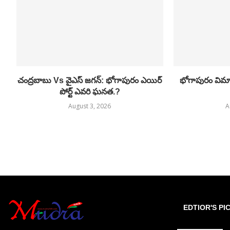
చంద్రబాబు Vs వైఎస్ జగన్: భోగాపురం ఎయిర్
భోగాపురం విమాన
పోర్ట్ ఎవరి ఘనత.?
August 3, 2026
A
EDTIOR'S PI