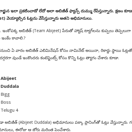
నాగార్జున ఇలా ప్రకటించాడో లేదో అలా అబిజీత్‌ ఫ్యాన్స్‌ దుమ్ము రేపేస్తున్నారు. క్షణం కూడ
 వెయ్యాల్సిన ఓట్లను వేసేస్తున్నారు అతని అభిమానులు.
రంతే. ఇంకోపక్క అబిజీత్‌ (Team Abijeet) పేరుతో హ్యాష్‌ ట్యాగ్‌లను కుప్పలు తెప్పలుగా 
నం ఇంకేం కావాలి.?
ుంచి ఏ వారం అబిజీత్‌ ఎలిమినేషన్‌ కోసం నామినేట్‌ అయినా, రికార్డు స్థాయి ఓట్లత
గరగా వుండే ఇంకొందరు కంటెస్టెంట్స్‌ కోసం కొన్ని ఓట్లు త్యాగం చేశారు కూడా.
Abijeet
Duddala
Bigg
Boss
Telugu 4
లేకుండా అబిజీత్‌ (Abijeet Duddala) అభిమానులు పక్కా ప్లానింగ్‌తో ఓట్లు వేస్తున్నారు. 
ి అభిమానులు, ఈరోజు ఆ జోరు మరింత పెంచేశారు.