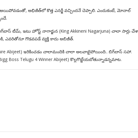
్‌ అయిపోవడంతో, అభిజీత్‌లో కొత్త ఎనర్జీ వచ్చిందనే చెప్పాలి. ఎందుకంటే, మోనాల్‌
ిందే.
గ్‌బాస్‌ టీమ్‌, ఇటు హోస్ట్‌ నాగార్జున (King Akkineni Nagarjuna) చాలా సార్లు చేశ
కి, ఎవరితోనూ గొడవపడే వ్యక్తి కాదు అబిజీత్‌.
mire Abijeet) ఇరికించడం చాలామందికి చాలా అలవాటైపోయింది.. బిగ్‌బాస్‌ సహా.
ైటిల్‌ (Bigg Boss Telugu 4 Winner Abijeet) కొల్లగొట్టేయబోతున్నాడన్నమాట.