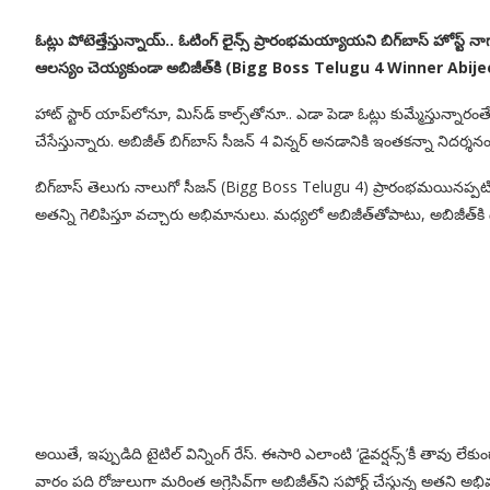
ఓట్లు పోటెత్తేస్తున్నాయ్‌.. ఓటింగ్‌ లైన్స్‌ ప్రారంభమయ్యాయని బిగ్‌బాస్‌ హోస్ట్‌ 
ఆలస్యం చెయ్యకుండా అబిజీత్‌కి (Bigg Boss Telugu 4 Winner Abijeet)
హాట్‌ స్టార్‌ యాప్‌లోనూ, మిస్‌డ్‌ కాల్స్‌తోనూ.. ఎడా పెడా ఓట్లు కుమ్మేస్తున్నా
చేసేస్తున్నారు. అబిజీత్‌ బిగ్‌బాస్‌ సీజన్‌ 4 విన్నర్‌ అనడానికి ఇంతకన్నా నిదర్శ
బిగ్‌బాస్‌ తెలుగు నాలుగో సీజన్‌ (Bigg Boss Telugu 4) ప్రారంభమయినప్పటిన
అతన్ని గెలిపిస్తూ వచ్చారు అభిమానులు. మధ్యలో అబిజీత్‌తోపాటు, అబిజీత్‌కి దగ్
అయితే, ఇప్పుడిది టైటిల్‌ విన్నింగ్‌ రేస్‌. ఈసారి ఎలాంటి ‘డైవర్షన్స్‌’కీ తావు 
వారం పది రోజులుగా మరింత అగ్రెసివ్‌గా అబిజీత్‌ని సపోర్ట్‌ చేస్తున్న అతన