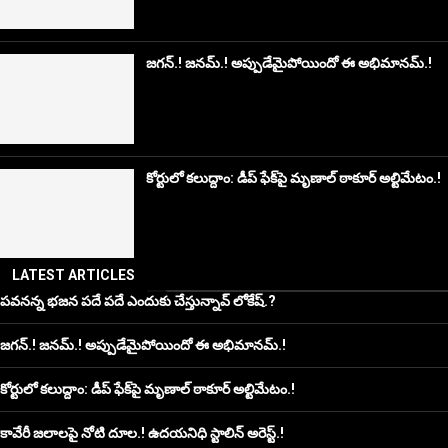
జగన్.! జనమ్.! అప్పుడేమైపోయిందో ఈ అభిమానమ్.!
కోర్టులో కలుద్దాం: డీప్ ఫేక్‌పై మృణాల్ ఠాకూర్ అల్టిమేటం.!
LATEST ARTICLES
పవనన్న భజన పదే పదే ఎందుకు చేస్తున్నావ్ లోకేష్.?
జగన్.! జనమ్.! అప్పుడేమైపోయిందో ఈ అభిమానమ్.!
కోర్టులో కలుద్దాం: డీప్ ఫేక్‌పై మృణాల్ ఠాకూర్ అల్టిమేటం.!
కావేరీ జలాలపై నోటి దూల.! ఉదయనిధి స్టాలిన్ అరెస్ట్.!