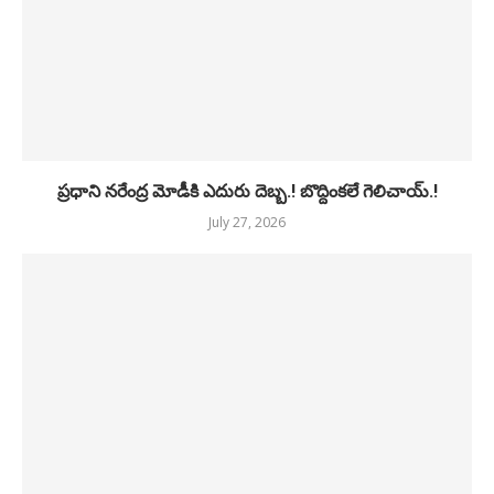
ప్రధాని నరేంద్ర మోడీకి ఎదురు దెబ్బ.! బొద్దింకలే గెలిచాయ్.!
July 27, 2026