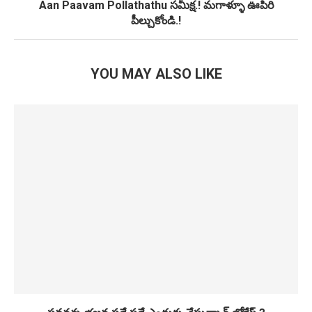
Aan Paavam Pollathathu సమీక్ష.! మగాళ్ళూ ఊపిరి
పీల్చుకోండి.!
YOU MAY ALSO LIKE