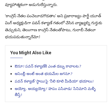
వ్యూహాత్మకంగా అడుగులేస్తున్నారు.
‘కాంగ్రెస్ నేతల పంచెలూడగొడతాం’ అని ప్రజారాజ్యం పార్టీ యూత్
వింగ్ అధ్యక్షుడిగా పవన్ కళ్యాణ్ గతంలో చేసిన వ్యాఖ్యల్ని గుర్తుకు
తెచ్చుకుని, తెలంగాణ కాంగ్రెస్ నేతలతోపాటు, గులాబీ నేతలూ
భయపడుతున్నారేమో.!
You Might Also Like
ఔనూ.! పవన్ కళ్యాణ్‌కి ఎంత డబ్బు కావాలట.?
అసెంబ్లీ అంటే అంత భయమేల జగనూ.?
పవన్ కళ్యాణ్ ‘స్ఠాయి’పై ‘నీలి కూలి మీడియా’ భయాలు.!
అయ్యో.. అయ్యయ్యో.! ‘పాపం పసివాడు’ సినిమాని మళ్ళీ
తీస్తే.!