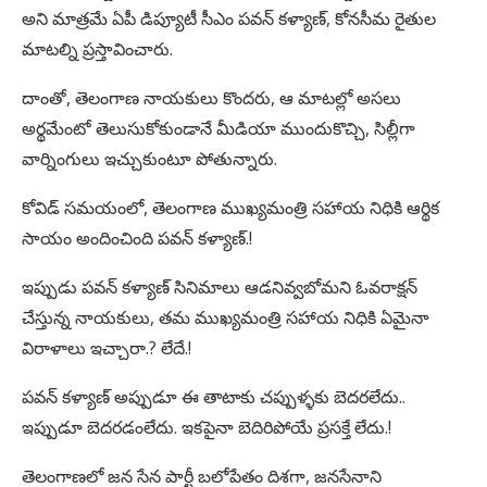
అని మాత్రమే ఏపీ డిప్యూటీ సీఎం పవన్ కళ్యాణ్, కోనసీమ రైతుల
మాటల్ని ప్రస్తావించారు.
దాంతో, తెలంగాణ నాయకులు కొందరు, ఆ మాటల్లో అసలు
అర్థమేంటో తెలుసుకోకుండానే మీడియా ముందుకొచ్చి, సిల్లీగా
వార్నింగులు ఇచ్చుకుంటూ పోతున్నారు.
కోవిడ్ సమయంలో, తెలంగాణ ముఖ్యమంత్రి సహాయ నిధికి ఆర్థిక
సాయం అందించింది పవన్ కళ్యాణ్.!
ఇప్పుడు పవన్ కళ్యాణ్‌ సినిమాలు ఆడనివ్వబోమని ఓవరాక్షన్
చేస్తున్న నాయకులు, తమ ముఖ్యమంత్రి సహాయ నిధికి ఏమైనా
విరాళాలు ఇచ్చారా.? లేదే.!
పవన్ కళ్యాణ్ అప్పుడూ ఈ తాటాకు చప్పుళ్ళకు బెదరలేదు..
ఇప్పుడూ బెదరడంలేదు. ఇకపైనా బెదిరిపోయే ప్రసక్తే లేదు.!
తెలంగాణలో జన సేన పార్టీ బలోపేతం దిశగా, జనసేనాని