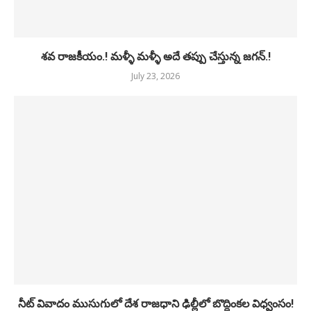
శవ రాజకీయం.! మళ్ళీ మళ్ళీ అదే తప్పు చేస్తున్న జగన్.!
July 23, 2026
నీట్ వివాదం ముసుగులో దేశ రాజధాని ఢిల్లీలో బొద్దింకల విధ్వంసం!