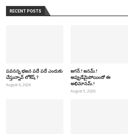
RECENT POSTS
పవనన్న భజన పదే పదే ఎందుకు
జగన్.! జనమ్.!
చేస్తున్నావ్ లోకేష్.?
అప్పుడేమైపోయిందో ఈ
అభిమానమ్.!
August 6, 2026
August 5, 2026