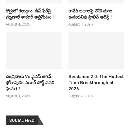
కోర్టులో కలుద్దాం: డీప్ ఫేక్‌పై
కావేరీ జలాలపై నోటి దూల.!
మృణాల్ ఠాకూర్ అల్టిమేటం.!
ఉదయనిధి స్టాలిన్ అరెస్ట్.!
August 4, 2026
August 4, 2026
చంద్రబాబు Vs వైఎస్ జగన్:
Seedance 2.0: The Hottest
భోగాపురం ఎయిర్ పోర్ట్ ఎవరి
Tech Breakthrough of
ఘనత.?
2026
August 3, 2026
August 2, 2026
SOCIAL FEED