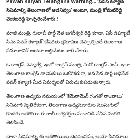
Pawan Kalyan Telangana Warning… ‘పవన్ కళ్యాణ్
సినిమాల్ని తెలంగాణలో ఆడనివ్వం’ అంటూ, మంత్రి కోమటిరెడ్డి
వెంకటరెడ్డి హెచ్చరించేశారు.!
మాజీ మంత్రి, గులాబీ పార్టీ నేత జగదీశ్వర్ రెడ్డి కూడా, ఏపీ డిప్యూటీ
సీఎం పవన్ కళ్యాణ్ ‘బేషరతు క్షమాపణ చెప్పాల్సిందే తెలంగాణ
సమాజానికి’ అంటూ అల్టిమేటం జారీ చేశారు.
ఓ కాంగ్రెస్ ఎమ్మెల్యే, ఇంకో కాంగ్రెస్ మంత్రి, మరో కాంగ్రెస్ ఎంపీ.. ఇలా
తెలంగాణ కాంగ్రెస్ నాయకులు ఒకరొకరుగా, జన సేన పార్టీ అధినేత
పవన్ కళ్యాణ్ మీద విమర్శలతో విరుచుకుపడుతున్నారు.
తెలంగాణ ఉద్యమ సమయంలో ‘కెమెరామెన్ గంగతో రాంబాబు’
సినిమాకి వ్యతిరేకంగా, తెలంగాణ ఉద్యమకారుల ముసుగులో
కొందరు ఆకతాయి గులాబీ కార్యకర్తలు హడావిడి చేసిన సంగతి
తెలిసిందే.
చాలా సినిమాల్ని ఈ ఆకతాయిలు బెదిరించడం, ఆయా సినిమాలు