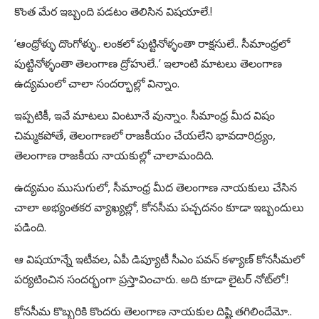
కొంత మేర ఇబ్బంది పడటం తెలిసిన విషయాలే.!
‘ఆంధ్రోళ్ళు దొంగోళ్ళు.. లంకలో పుట్టినోళ్ళంతా రాక్షసులే.. సీమాంధ్రలో
పుట్టినోళ్ళంతా తెలంగాణ ద్రోహులే..’ ఇలాంటి మాటలు తెలంగాణ
ఉద్యమంలో చాలా సందర్భాల్లో విన్నాం.
ఇప్పటికీ, ఇవే మాటలు వింటూనే వున్నాం. సీమాంధ్ర మీద విషం
చిమ్మకపోతే, తెలంగాణలో రాజకీయం చేయలేని భావదారిద్ర్యం,
తెలంగాణ రాజకీయ నాయకుల్లో చాలామందిది.
ఉద్యమం ముసుగులో, సీమాంధ్ర మీద తెలంగాణ నాయకులు చేసిన
చాలా అభ్యంతకర వ్యాఖ్యల్లో, కోనసీమ పచ్చదనం కూడా ఇబ్బందులు
పడింది.
ఆ విషయాన్నే ఇటీవల, ఏపీ డిప్యూటీ సీఎం పవన్ కళ్యాణ్ కోనసీమలో
పర్యటించిన సందర్భంగా ప్రస్తావించారు. అది కూడా లైటర్ నోట్‌లో.!
కోనసీమ కొబ్బరికి కొందరు తెలంగాణ నాయకుల దిష్టి తగిలిందేమో..