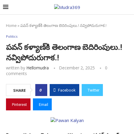
Home
»
పవన్ కళ్యాణ్‌కి తెలంగాణ బెదిరింపులు.! నవ్విపోదురుగాక.!
Politics
పవన్ కళ్యాణ్‌కి తెలంగాణ బెదిరింపులు.!
నవ్విపోదురుగాక.!
written by
Hellomudra
December 2, 2025
0
comments
0
SHARE
Facebook
Twitter
Pinterest
Email