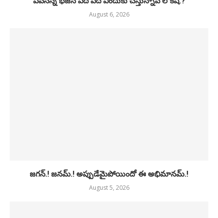
పవనన్న భజన పదే పదే ఎందుకు చేస్తున్నావ్ లోకేష్.?
August 6, 2026
జగన్.! జనమ్.! అప్పుడేమైపోయిందో ఈ అభిమానమ్.!
August 5, 2026