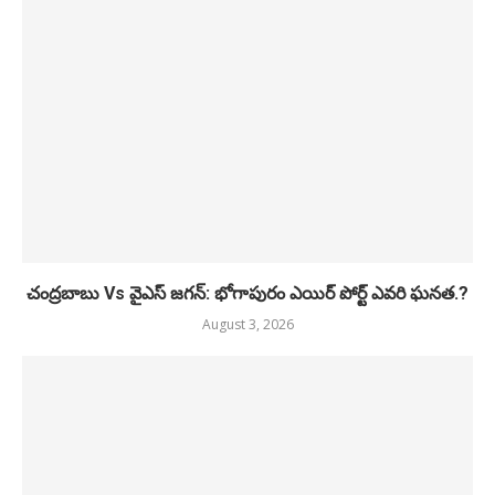
చంద్రబాబు Vs వైఎస్ జగన్: భోగాపురం ఎయిర్ పోర్ట్ ఎవరి ఘనత.?
August 3, 2026