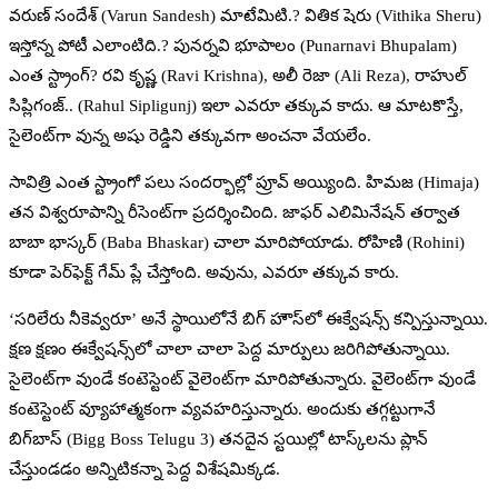
వరుణ్‌ సందేశ్‌ (Varun Sandesh) మాటేమిటి.? వితిక షెరు (Vithika Sheru)
ఇస్తోన్న పోటీ ఎలాంటిది.? పునర్నవి భూపాలం (Punarnavi Bhupalam)
ఎంత స్ట్రాంగ్‌? రవి కృష్ణ (Ravi Krishna), అలీ రెజా (Ali Reza), రాహుల్‌
సిప్లిగంజ్‌.. (Rahul Sipligunj) ఇలా ఎవరూ తక్కువ కాదు. ఆ మాటకొస్తే,
సైలెంట్‌గా వున్న అషు రెడ్డిని తక్కువగా అంచనా వేయలేం.
సావిత్రి ఎంత స్ట్రాంగో పలు సందర్భాల్లో ప్రూవ్‌ అయ్యింది. హిమజ (Himaja)
తన విశ్వరూపాన్ని రీసెంట్‌గా ప్రదర్శించింది. జాఫర్‌ ఎలిమినేషన్‌ తర్వాత
బాబా భాస్కర్‌ (Baba Bhaskar) చాలా మారిపోయాడు. రోహిణి (Rohini)
కూడా పెర్‌ఫెక్ట్‌ గేమ్‌ ప్లే చేస్తోంది. అవును, ఎవరూ తక్కువ కారు.
‘సరిలేరు నీకెవ్వరూ’ అనే స్థాయిలోనే బిగ్‌ హౌస్‌లో ఈక్వేషన్స్‌ కన్పిస్తున్నాయి.
క్షణ క్షణం ఈక్వేషన్స్‌లో చాలా చాలా పెద్ద మార్పులు జరిగిపోతున్నాయి.
సైలెంట్‌గా వుండే కంటెస్టెంట్‌ వైలెంట్‌గా మారిపోతున్నారు. వైలెంట్‌గా వుండే
కంటెస్టెంట్‌ వ్యూహాత్మకంగా వ్యవహరిస్తున్నారు. అందుకు తగ్గట్టుగానే
బిగ్‌బాస్‌ (Bigg Boss Telugu 3) తనదైన స్టయిల్లో టాస్క్‌లను ప్లాన్‌
చేస్తుండడం అన్నిటికన్నా పెద్ద విశేషమిక్కడ.