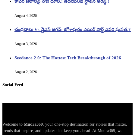
కావేరీ జలాలపై నోటి దూల.! ఉదయనిధి స్టాలిన్ అరెస్ట్.!
August 4, 2026
చంద్రబాబు Vs వైఎస్ జగన్: భోగాపురం ఎయిర్ పోర్ట్ ఎవరి ఘనత.?
August 3, 2026
Seedance 2.0: The Hottest Tech Breakthrough of 2026
August 2, 2026
Social Feed
Welcome to
Mudra369
, your one-stop destination for stories that matter,
trends that inspire, and updates that keep you ahead. At Mudra369, we