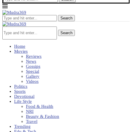
Search
Search
Home
Movies
Reviews
News
Gossips
Special
Gallery
Videos
Politics
Sports
Devotional
Life Style
Food & Health
NRI
Beauty & Fashion
Travel
Trending
Edu & Tech