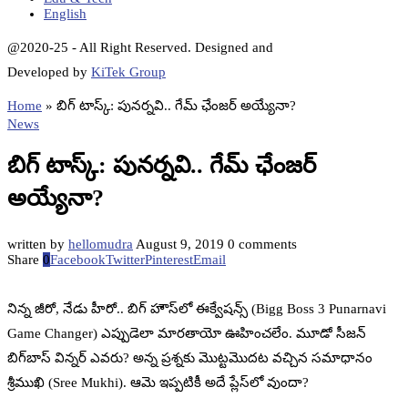
English
@2020-25 - All Right Reserved. Designed and
Developed by
KiTek Group
Home
»
బిగ్‌ టాస్క్‌: పునర్నవి.. గేమ్‌ ఛేంజర్‌ అయ్యేనా?
News
బిగ్‌ టాస్క్‌: పునర్నవి.. గేమ్‌ ఛేంజర్‌
అయ్యేనా?
written by
hellomudra
August 9, 2019
0 comments
Share
0
Facebook
Twitter
Pinterest
Email
నిన్న జీరో, నేడు హీరో.. బిగ్‌ హౌస్‌లో ఈక్వేషన్స్‌ (Bigg Boss 3 Punarnavi
Game Changer) ఎప్పుడెలా మారతాయో ఊహించలేం. మూడో సీజన్‌
బిగ్‌బాస్‌ విన్నర్‌ ఎవరు? అన్న ప్రశ్నకు మొట్టమొదట వచ్చిన సమాధానం
శ్రీముఖి (Sree Mukhi). ఆమె ఇప్పటికీ అదే ప్లేస్‌లో వుందా?