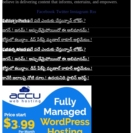
believe in delivering content that informs, entertains, and empowers.
Facebook
Twitter
Instagram
Rss
Edtior's Picks
పవనన్న భజన పదే పదే ఎందుకు చేస్తున్నావ్ లోకేష్.?
జగన్.! జనమ్.! అప్పుడేమైపోయిందో ఈ అభిమానమ్.!
కోర్టులో కలుద్దాం: డీప్ ఫేక్‌పై మృణాల్ ఠాకూర్ అల్టిమేటం.!
Latest Articles
పవనన్న భజన పదే పదే ఎందుకు చేస్తున్నావ్ లోకేష్.?
జగన్.! జనమ్.! అప్పుడేమైపోయిందో ఈ అభిమానమ్.!
కోర్టులో కలుద్దాం: డీప్ ఫేక్‌పై మృణాల్ ఠాకూర్ అల్టిమేటం.!
కావేరీ జలాలపై నోటి దూల.! ఉదయనిధి స్టాలిన్ అరెస్ట్.!
Website Hosting Sponser