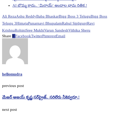
AI బొమ్మ కాదు.. ‘మిరాయ్’ అందాల భామ రితిక.!
Ali Reza
Ashu Reddy
Baba Bhaskar
Bigg Boss 3 Telugu
Bigg Boss
Telugu 3
Himaja
Punarnavi Bhupalam
Rahul Sipligunj
Ravi
Krishna
Rohini
Sree Mukhi
Varun Sandesh
Vithika Sheru
Share
0
Facebook
Twitter
Pinterest
Email
hellomudra
previous post
మేజర్‌ అజయ్‌ కృష్ణ సర్‌ప్రైజ్‌.. సరిలేరు నీకెవ్వరూ.!
next post