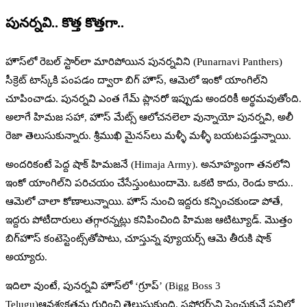
పునర్నవి.. కొత్త కొత్తగా..
హౌస్‌లో రెబల్‌ స్టార్‌లా మారిపోయిన పునర్నవిని (Punarnavi Panthers)
సీక్రెట్‌ టాస్క్‌కి పంపడం ద్వారా బిగ్‌ హౌస్‌, ఆమెలో ఇంకో యాంగిల్‌ని
చూపించాడు. పునర్నవి ఎంత గేమ్‌ ప్లానరో ఇప్పుడు అందరికీ అర్థమవుతోంది.
అలాగే హిమజ సహా, హౌస్‌ మేట్స్‌ ఆలోచనలెలా వున్నాయో పునర్నవి, అలీ
రెజా తెలుసుకున్నారు. శ్రీముఖి మైనస్‌లు మళ్ళీ మళ్ళీ బయటపడ్తున్నాయి.
అందరికంటే పెద్ద షాక్‌ హిమజనే (Himaja Army). అనూహ్యంగా తనలోని
ఇంకో యాంగిల్‌ని పరిచయం చేసేస్తుంటుందామె. ఒకటి కాదు, రెండు కాదు..
ఆమెలో చాలా కోణాలున్నాయి. హౌస్‌ నుంచి ఇద్దరు కన్పించకుండా పోతే,
ఇద్దరు పోటీదారులు తగ్గారన్నట్లు కనిపించింది హిమజ ఆటిట్యూడ్‌. మొత్తం
బిగ్‌హౌస్‌ కంటెస్టెంట్స్‌తోపాటు, చూస్తున్న వ్యూయర్స్‌ ఆమె తీరుకి షాక్‌
అయ్యారు.
ఇదిలా వుంటే, పునర్నవి హౌస్‌లో ‘గ్రూప్‌’ (Bigg Boss 3
Telugu)ఆవశ్యకతను గురించి తెలుసుకుంది. సపోర్టర్స్‌ని పెంచుకునే పనిలో