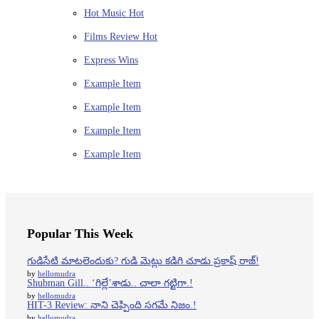
Hot Music
Hot
Films Review
Hot
Express Wins
Example Item
Example Item
Example Item
Example Item
Popular This Week
గుడిసేటి మాటలెందుకు? గుడి మెట్లు కడిగి చూడు ప్రకాష్ రాజ్!
by
hellomudra
Shubman Gill.. ‘గిల్లే’శాడు.. చాలా గట్టిగా.!
by
hellomudra
HIT-3 Review: నాని చెప్పింది సగమే నిజం.!
by
hellomudra