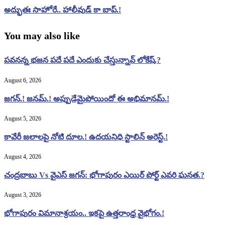
అద్భుతః సాహోరే.. హాలీవుడ్‌ కా బాప్‌.!
You may also like
పవనన్న భజన పదే పదే ఎందుకు చేస్తున్నావ్ లోకేష్.?
August 6, 2026
జగన్.! జనమ్.! అప్పుడేమైపోయిందో ఈ అభిమానమ్.!
August 5, 2026
కావేరీ జలాలపై నోటి దూల.! ఉదయనిధి స్టాలిన్ అరెస్ట్.!
August 4, 2026
చంద్రబాబు Vs వైఎస్ జగన్: భోగాపురం ఎయిర్ పోర్ట్ ఎవరి ఘనత.?
August 3, 2026
భోగాపురం విమానాశ్రయం.. ఇకపై ఉత్తరాంధ్ర వైభోగం.!