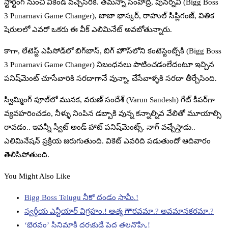
స్టార్టింగ్‌ నుంచి వీకెండ్‌ వచ్చేసరికి. తమన్నా సింహాద్రి, పునర్నవి (Bigg Boss
3 Punarnavi Game Changer), బాబా భాస్కర్‌, రాహుల్‌ సిప్లిగంజ్‌, వితిక
షెరులలో ఎవరో ఒకరు ఈ వీక్‌ ఎలిమినేట్‌ అవబోతున్నారు.
కాగా, లేటెస్ట్‌ ఎపిసోడ్‌లో బిగ్‌బాస్‌, బిగ్‌ హౌస్‌లోని కంటెస్టెంట్స్‌కి (Bigg Boss
3 Punarnavi Game Changer) నిబంధనలు పాటించడంలేదంటూ ఇచ్చిన
పనిష్‌మెంట్‌ చూసేవారికి సరదాగానే వున్నా, చేసేవాళ్ళకి సరదా తీర్చేసింది.
స్విమ్మింగ్‌ పూల్‌లో మునక, వరుణ్‌ సందేశ్‌ (Varun Sandesh) గేట్‌ కీపర్‌గా
వ్యవహరించడం, నీళ్ళు నింపిన డబ్బాకి వున్న కన్నాల్నివ వేలితో మూయాల్సి
రావడం.. ఇవన్నీ స్వీట్‌ అండ్‌ హాట్‌ పనిష్‌మెంట్స్‌. నాగ్‌ వచ్చేస్తాడు..
ఎలిమినేషన్‌ ప్రక్రియ జరుగుతుంది. వికెట్‌ ఎవరిది పడుతుందో ఆదివారం
తెలిసిపోతుంది.
You Might Also Like
Bigg Boss Telugu నీకో దండం సామీ.!
స్వర్గీయ ఎన్టీయార్ విగ్రహం.! ఆత్మ గౌౌరవమా.? అవమానకరమా.?
‘భైరవం’ సినిమాకి దర్శకుడే పెద్ద తలనొప్పి.!