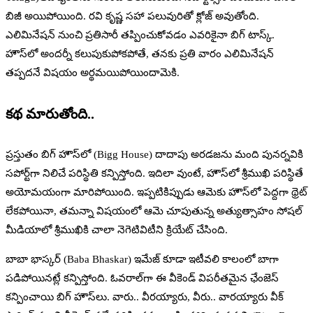
బిజీ అయిపోయింది. రవి కృష్ణ సహా పలువురితో క్లోజ్‌ అవుతోంది.
ఎలిమినేషన్‌ నుంచి ప్రతిసారీ తప్పించుకోవడం ఎవరికైనా బిగ్‌ టాస్క్‌.
హౌస్‌లో అందర్నీ కలుపుకుపోకపోతే, తనకు ప్రతి వారం ఎలిమినేషన్‌
తప్పదనే విషయం అర్థమయిపోయిందామెకి.
కథ మారుతోంది..
ప్రస్తుతం బిగ్‌ హౌస్‌లో (Bigg House) దాదాపు అరడజను మంది పునర్నవికి
సపోర్ట్‌గా నిలిచే పరిస్థితి కన్పిస్తోంది. ఇదిలా వుంటే, హౌస్‌లో శ్రీముఖి పరిస్థితే
అయోమయంగా మారిపోయింది. ఇప్పటికిప్పుడు ఆమెకు హౌస్‌లో పెద్దగా థ్రెట్‌
లేకపోయినా, తమన్నా విషయంలో ఆమె చూపుతున్న అత్యుత్సాహం సోషల్‌
మీడియాలో శ్రీముఖికి చాలా నెగెటివిటీని క్రియేట్‌ చేసింది.
బాబా భాస్కర్‌ (Baba Bhaskar) ఇమేజ్‌ కూడా ఇటీవలి కాలంలో బాగా
పడిపోయినట్లే కన్పిస్తోంది. ఓవరాల్‌గా ఈ వీకెండ్‌ విపరీతమైన ఛేంజెస్‌
కన్పించాయి బిగ్‌ హౌస్‌లు. వారు.. వీరయ్యారు, వీరు.. వారయ్యారు వీక్‌