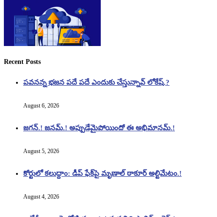
Recent Posts
పవనన్న భజన పదే పదే ఎందుకు చేస్తున్నావ్ లోకేష్.?
August 6, 2026
జగన్.! జనమ్.! అప్పుడేమైపోయిందో ఈ అభిమానమ్.!
August 5, 2026
కోర్టులో కలుద్దాం: డీప్ ఫేక్‌పై మృణాల్ ఠాకూర్ అల్టిమేటం.!
August 4, 2026