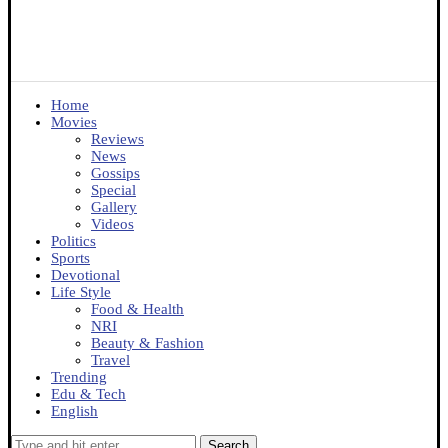
Home
Movies
Reviews
News
Gossips
Special
Gallery
Videos
Politics
Sports
Devotional
Life Style
Food & Health
NRI
Beauty & Fashion
Travel
Trending
Edu & Tech
English
Search