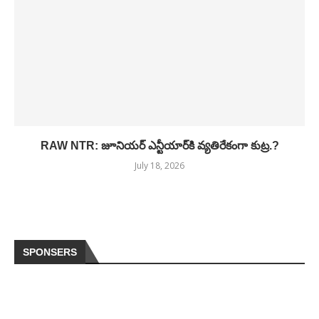
RAW NTR: జూనియర్ ఎన్టీయార్‌కి వ్యతిరేకంగా కుట్ర.?
July 18, 2026
SPONSERS