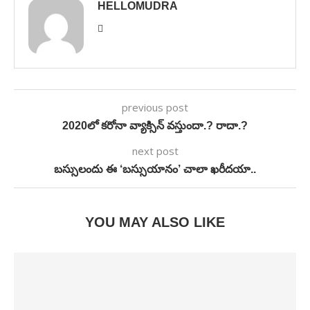
HELLOMUDRA
previous post
2020లో కరోనా వ్యాక్సిన్‌ వస్తుందా.? రాదా.?
next post
బస్సులందు ఈ ‘బస్సుయానం’ చాలా ఖరీదయా..
YOU MAY ALSO LIKE