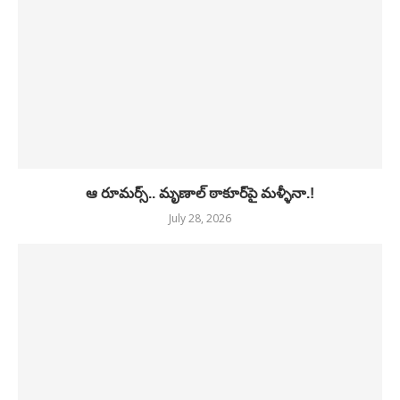
ఆ రూమర్స్.. మృణాల్ ఠాకూర్‌పై మళ్ళీనా.!
July 28, 2026