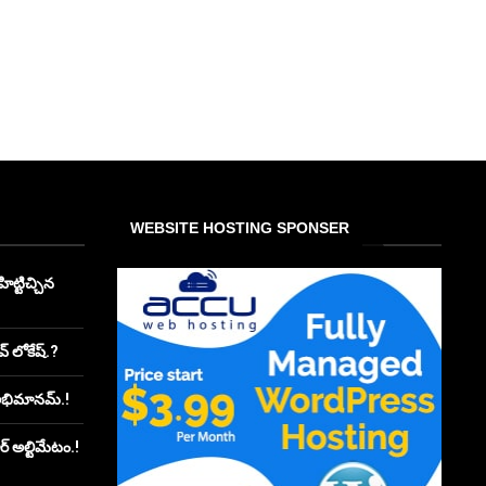
WEBSITE HOSTING SPONSER
ిట్టిచ్చిన
్ లోకేష్.?
అభిమానమ్.!
ూర్ అల్టిమేటం.!