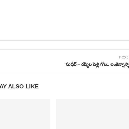
next
సుధీర్ – రష్మిల పెళ్లి గోల.. ఇంకెన్నాళ్
AY ALSO LIKE