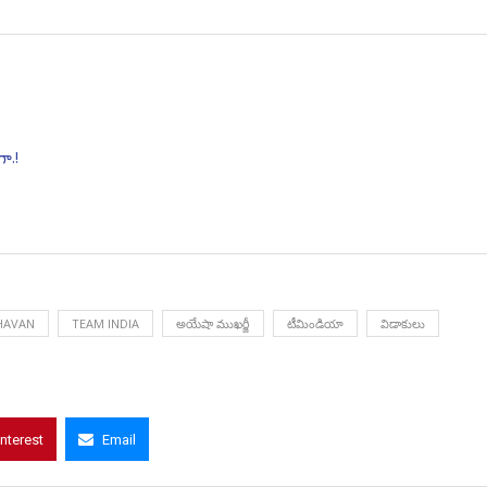
ా.!
HAVAN
TEAM INDIA
అయేషా ముఖర్జీ
టీమిండియా
విడాకులు
interest
Email