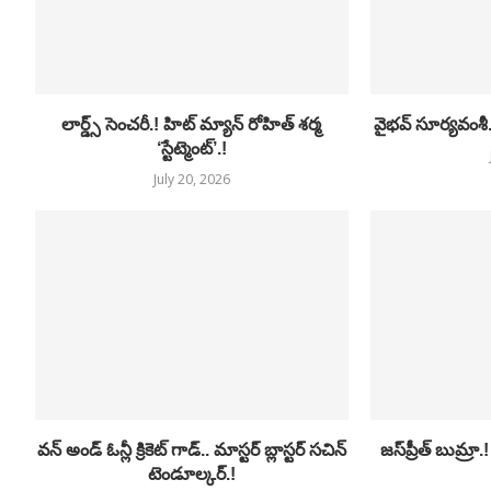
లార్డ్స్ సెంచరీ.! హిట్ మ్యాన్ రోహిత్ శర్మ
వైభవ్ సూర్యవంశీ.. 
‘స్టేట్మెంట్’.!
July 20, 2026
వన్ అండ్ ఓన్లీ క్రికెట్ గాడ్.. మాస్టర్ బ్లాస్టర్ సచిన్
జస్‌ప్రీత్ బుమ్ర
టెండూల్కర్.!