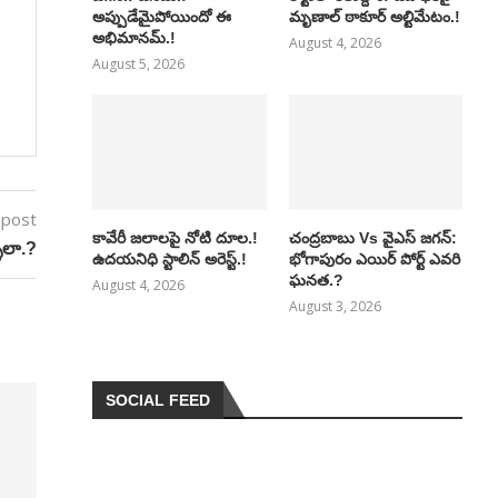
అప్పుడేమైపోయిందో ఈ
మృణాల్ ఠాకూర్ అల్టిమేటం.!
అభిమానమ్.!
August 4, 2026
August 5, 2026
 post
కావేరీ జలాలపై నోటి దూల.!
చంద్రబాబు Vs వైఎస్ జగన్:
ళిలా.?
ఉదయనిధి స్టాలిన్ అరెస్ట్.!
భోగాపురం ఎయిర్ పోర్ట్ ఎవరి
ఘనత.?
August 4, 2026
August 3, 2026
SOCIAL FEED