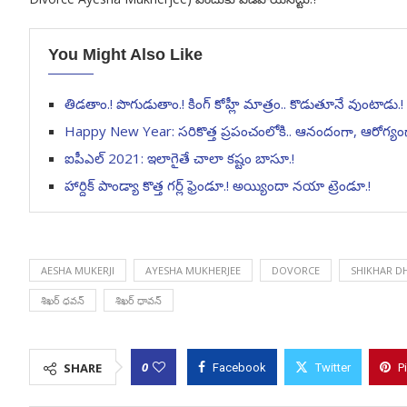
You Might Also Like
తిడతాం.! పొగుడుతాం.! కింగ్ కోహ్లీ మాత్రం.. కొడుతూనే వుంటాడు.!
Happy New Year: సరికొత్త ప్రపంచంలోకి.. ఆనందంగా, ఆరోగ్యంగ
ఐపీఎల్ 2021: ఇలాగైతే చాలా కష్టం బాసూ.!
హార్దిక్ పాండ్యా కొత్త గర్ల్ ఫ్రెండూ.! అయ్యిందా నయా ట్రెండూ.!
AESHA MUKERJI
AYESHA MUKHERJEE
DOVORCE
SHIKHAR D
శిఖర్ ధవన్
శిఖర్ ధావన్
0
SHARE
Facebook
Twitter
P