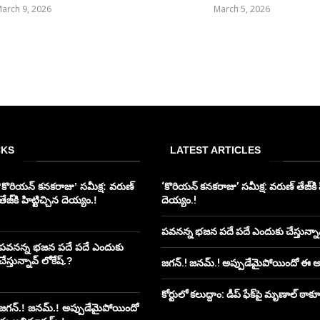
arch 9, 2026
March 5, 2026
CKS
LATEST ARTICLES
‘కొరియన్ కనకరాజు’ సమీక్ష: వరుణ్
‘కొరియన్ కనకరాజు’ సమీక్ష: వరుణ్ తేజ్‌కి హ
తేజ్‌కి హిట్టిచ్చిన దెయ్యం.!
దెయ్యం.!
పవనన్న భజన పదే పదే ఎందుకు చేస్తున్నావ
పవనన్న భజన పదే పదే ఎందుకు
చేస్తున్నావ్ లోకేష్.?
జగన్.! జనమ్.! అప్పుడేమైపోయిందో ఈ 
కోర్టులో కలుద్దాం: డీప్ ఫేక్‌పై మృణాల్ ఠాక
జగన్.! జనమ్.! అప్పుడేమైపోయిందో