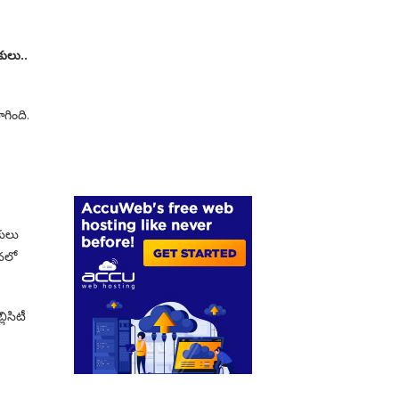
కులు..
గింది.
కులు
తనలో
లిసిటీ