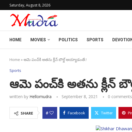
Saturday, August 8, 2026
HOME
MOVIES
POLITICS
SPORTS
DEVOTIO
Home
»
ఆమె పంచ్‌కి అతను క్లీన్ బౌల్డ్ అయ్యాడంతే.!
Sports
ఆమె పంచ్‌కి అతను క్లీన్ బౌ
written by
Hellomudra
September 8, 2021
0 comments
0
SHARE
Facebook
Twitter
Pi