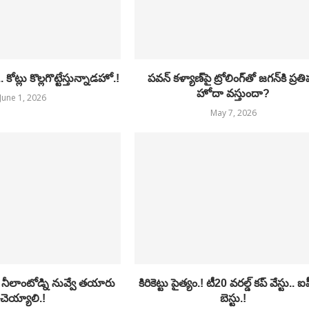
కోట్లు కొల్లగొట్టేస్తున్నాడహో.!
పవన్ కళ్యాణ్‌పై ట్రోలింగ్‌తో జగన్‌కి ప్రతిప
హోదా వస్తుందా?
June 1, 2026
May 7, 2026
ా.! నీలాంటోడ్ని నువ్వే తయారు
కిరికెట్టు పైత్యం.! టీ20 వరల్డ్ కప్ వేస్టు.. 
చెయ్యాలి.!
బెస్టు.!