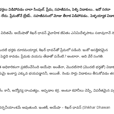
 విడిపోవడం చాలా సింపుల్. ప్రేమ, సహజీవనం, పెళ్ళి విడాకులు.. ఇదో సరదా
లేదు. ప్రేమతోనే బ్రేకప్.. సహజీవనంలో మోజు తీరాక విడిపోవడం.. పెళ్ళయ్యాక విడా
షయం విదితమే. అయేషాతో శిఖర్ ధావన్ వైవాహిక జీవితం ఎనిమిదేళ్ళపాటు సజావుగానే సా
మొదటి భర్తకు దూరమయ్యాక, శిఖర్ ధావన్‌తో ప్రేమలో పడింది. ఇంకో ఆసక్తికరమైన
్దది కావడం. ప్రేమకు వయసు తేడాతో పనేంటి.? అంటారా.. అది వేరే సంగతి.
 అధికారికంగా ప్రకటించేసింది అయేషా. అంతేనా, మొదటిసారి (మొదటి భర్తతో) విడా
షయమై ఇంకాస్త ఎక్కువ భయపడ్డాననీ, అయితే.. రెండు సార్లు విడాకులు తీసుకోవడం 
. కానీ, అన్యోన్య దాంపత్యం.. అప్పడాల కర్ర.. అంటూ కహానీలు చెప్పి, విపరీతమైన పబ్
దైనా చర్చనీయాంశమే అవుతుంది. ఇంతకీ, అయేషా – శిఖర్ ధావన్ (Shikhar Dhawan