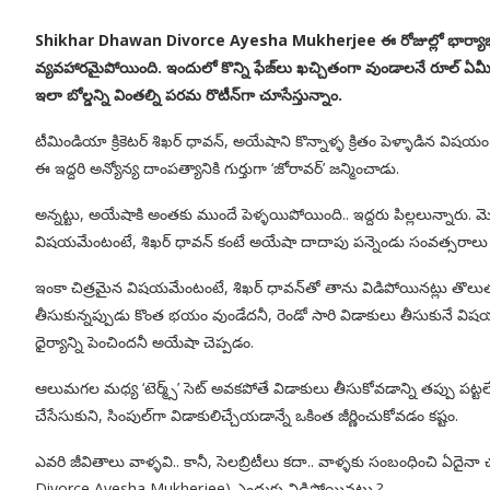
Shikhar Dhawan Divorce Ayesha Mukherjee ఈ రోజుల్లో భార్యాభర్తలు
వ్యవహారమైపోయింది. ఇందులో కొన్ని ఫేజ్‌లు ఖచ్చితంగా వుండాలనే రూల్ ఏమీ 
ఇలా బోల్డన్ని వింతల్ని పరమ రొటీన్‌గా చూసేస్తున్నాం.
టీమిండియా క్రికెటర్ శిఖర్ ధావన్, అయేషాని కొన్నాళ్ళ క్రితం పెళ్ళాడిన వి
ఈ ఇద్దరి అన్యోన్య దాంపత్యానికి గుర్తుగా ‘జోరావర్’ జన్మించాడు.
అన్నట్టు, అయేషాకి అంతకు ముందే పెళ్ళయిపోయింది.. ఇద్దరు పిల్లలున్నారు. 
విషయమేంటంటే, శిఖర్ ధావన్ కంటే అయేషా దాదాపు పన్నెండు సంవత్సరాలు పెద
ఇంకా చిత్రమైన విషయమేంటంటే, శిఖర్ ధావన్‌తో తాను విడిపోయినట్లు తొలుత
తీసుకున్నప్పుడు కొంత భయం వుండేదనీ, రెండో సారి విడాకులు తీసుకునే వి
ధైర్యాన్ని పెంచిందనీ అయేషా చెప్పడం.
ఆలుమగల మధ్య ‘టెర్మ్స్’ సెట్ అవకపోతే విడాకులు తీసుకోవడాన్ని తప్పు పట్టలేం
చేసేసుకుని, సింపుల్‌గా విడాకులిచ్చేయడాన్నే ఒకింత జీర్ణించుకోవడం కష్టం.
ఎవరి జీవితాలు వాళ్ళవి.. కానీ, సెలబ్రిటీలు కదా.. వాళ్ళకు సంబంధించి ఏ
Divorce Ayesha Mukherjee) ఎందుకు విడిపోయినట్టు.?