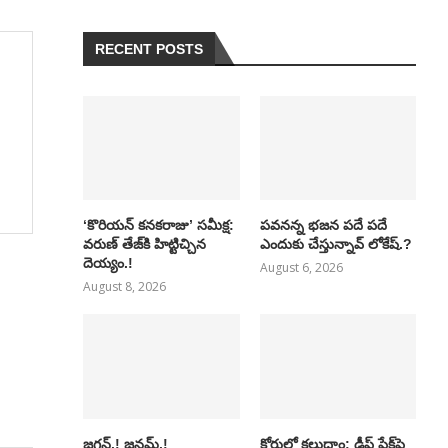
RECENT POSTS
‘కొరియన్ కనకరాజు’ సమీక్ష:
పవనన్న భజన పదే పదే
వరుణ్ తేజ్‌కి హిట్టిచ్చిన
ఎందుకు చేస్తున్నావ్ లోకేష్.?
దెయ్యం.!
August 6, 2026
August 8, 2026
జగన్.! జనమ్.!
కోర్టులో కలుద్దాం: డీప్ ఫేక్‌పై